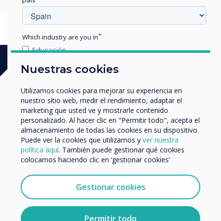
Which industry are you in
Educación
Empresa
Nuestras cookies
Otros
nombre de empresa
Utilizamos cookies para mejorar su experiencia en
nuestro sitio web, medir el rendimiento, adaptar el
marketing que usted ve y mostrarle contenido
personalizado. Al hacer clic en "Permitir todo", acepta el
Nos gustaría comunicarnos con usted acerca de
almacenamiento de todas las cookies en su dispositivo.
nuestros productos y servicios por correo electrónico,
Puede ver la cookies que utilizamos y
ver nuestra
teléfono o correo postal.
política aquí
. También puede gestionar qué cookies
colocamos haciendo clic en ‘gestionar cookies‘
Acepto recibir otras comunicaciones de
Clevertouch.
Puedes darte de baja de estas comunicaciones en
Gestionar cookies
cualquier momento. Para obtener más información
sobre cómo darte de baja, nuestras prácticas de
privacidad y cómo nos comprometemos a proteger y
Permitir todo