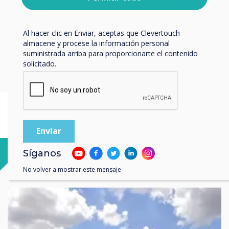
respetar tu privacidad, consulta nuestra
Política de
privacidad
.
Escocia
Al hacer clic en Enviar, aceptas que Clevertouch
almacene y procese la información personal
Livingston
suministrada arriba para proporcionarte el contenido
solicitado.
3 Deer Park Avenue, Livingston, EH54 8AF, Escocia, Reino Unido
Síganos
No volver a mostrar este mensaje