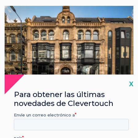
Cl
X
Para obtener las últimas
Reino Unido
novedades de Clevertouch
Envíe un correo electrónico a
Leeds
Avenue HQ Leeds, Clevertouch Showroom, 10-12 East Parade,
Leeds LS1 2BH, Reino Unido
país