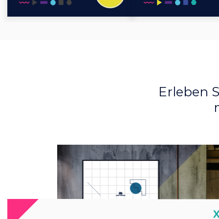
Erleben S
C