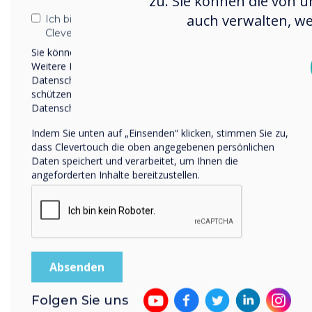
zu. Sie können die von u
auch verwalten, we
Ich bin damit einverstanden, Mitteilungen von
Clevertouch zu erhalten.
Sie können diese Benachrichtigungen jederzeit abbestellen.
Weitere Informationen zum Abbestellen, zu unseren
Datenschutzverfahren und dazu, wie wir Ihre Privatsphäre
schützen und respektieren, finden Sie in unserer
Pro Series 3
Datenschutzrichtlinie.
Indem Sie unten auf „Einsenden“ klicken, stimmen Sie zu,
Mehr Funktionen.
dass Clevertouch die oben angegebenen persönlichen
Daten speichert und verarbeitet, um Ihnen die
Bessere Leistung.
angeforderten Inhalte bereitzustellen.
Geringere Kosten.
Entdecken Pro Series 3
Folgen Sie uns