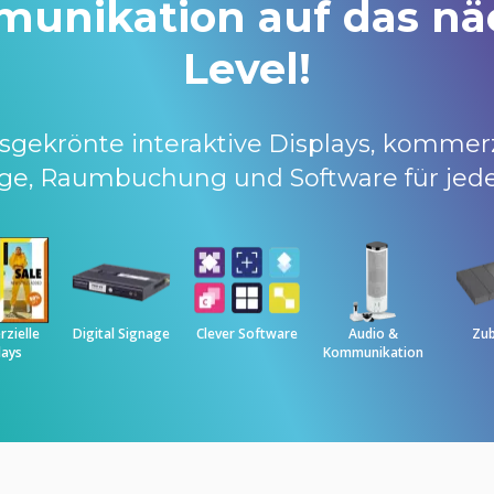
unikation auf das nä
Level!
sgekrönte interaktive Displays, kommerzi
nage, Raumbuchung und Software für je
zielle
Digital Signage
Clever Software
Audio &
Zu
lays
Kommunikation