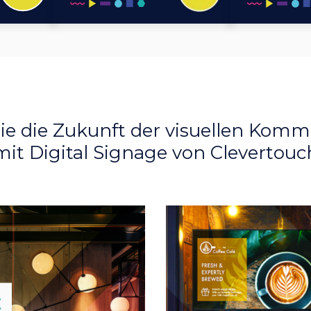
ie die Zukunft der visuellen Kom
mit Digital Signage von Clevertouc
lose
X