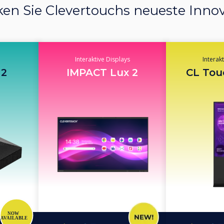
en Sie Clevertouchs neueste Inno
Interaktive Displays
Interak
 2
IMPACT Lux 2
CL Tou