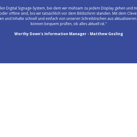
len Digital Signage-System, bei dem wir mühsam zu jedem Display gehen und I
 oder offline sind, bis wir tatsächlich vor dem Bildschirm standen. Mit dem Cle
hen und Inhalte schnell und einfach von unseren Schreibtischen aus aktualisiere
können bequem prüfen, ob alles aktuell ist."
Worthy Down's Information Manager - Matthew Gosling