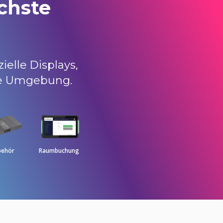
chste
elle Displays,
de Umgebung.
behör
Raumbuchung