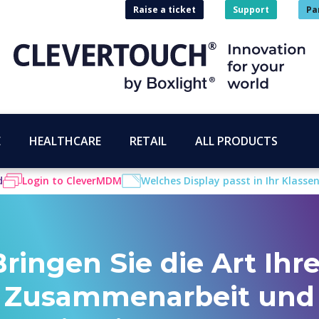
Raise a ticket
Support
Pa
E
HEALTHCARE
RETAIL
ALL PRODUCTS
d
Login to CleverMDM
Welches Display passt in Ihr Klass
Bringen Sie die Art Ihre
Zusammenarbeit und