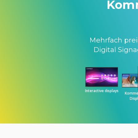
Komm
Mehrfach prei
Digital Sig
Interactive displays
Kommer
Disp