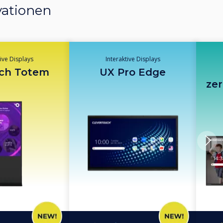
vationen
Forwar
tive Displays
Interaktive Displays
ch Totem
UX Pro Edge
zer