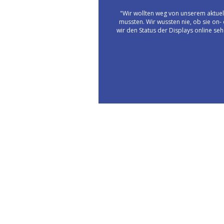
"Wir wollten weg von unserem aktuel
mussten. Wir wussten nie, ob sie on-
wir den Status der Displays online se