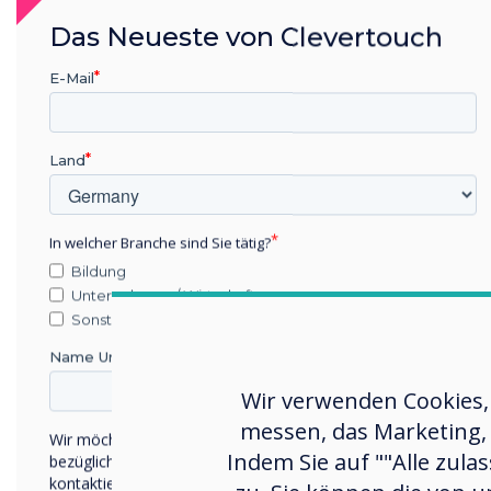
Das Neueste von Clevertouch
E-Mail
Land
In welcher Branche sind Sie tätig?
Bildung
Unternehmen / Wirtschaft
Digital Signage
Sonstiges
Wirksame Botschaften, digit
Name Unternehmen/Einrichtung
Mehr erfahren
Wir verwenden Cookies,
messen, das Marketing, 
Wir möchten Sie gerne per E-Mail, Telefon oder Post
Indem Sie auf ""Alle zula
bezüglich unserer Produkte und Dienstleistungen
kontaktieren.