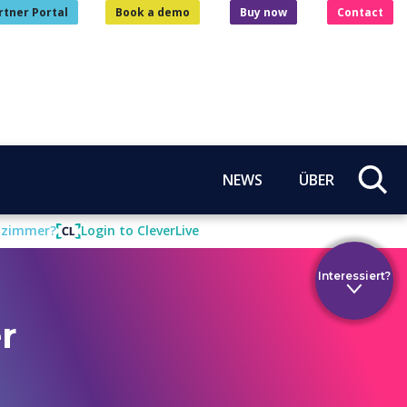
rtner Portal
Book a demo
Buy now
Contact
NEWS
ÜBER
enzimmer?
Login to CleverLive
Interessiert?
r