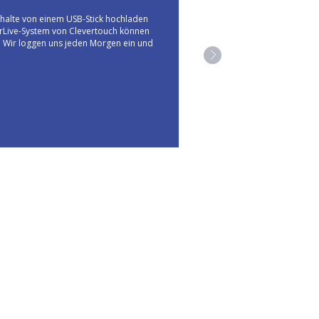
nhalte von einem USB-Stick hochladen
"Clevertouch ist einfach da
verLive-System von Clevertouch können
hier in der Schule Nachhal
n. Wir loggen uns jeden Morgen ein und
Punkt. Während herkömmliche