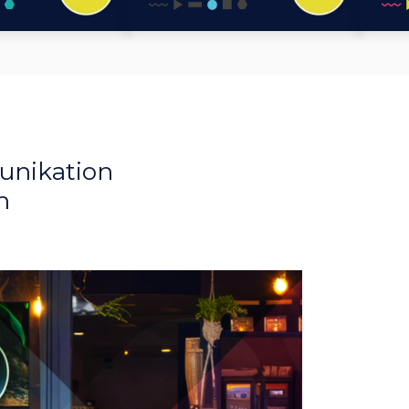
munikation
h