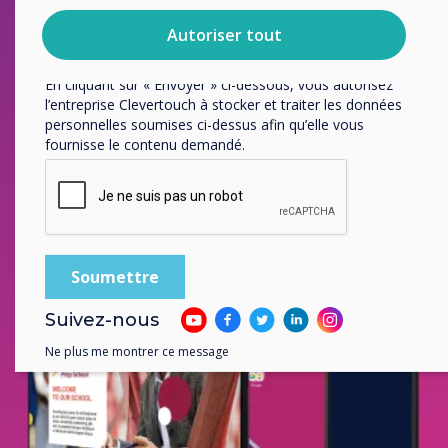
Rencontrez le futur de la technologie interactive.
désabonnement, nos politiques de confidentialité et sur
notre engagement vis-à-vis de la protection et du respect
Autoriser tout
L'IMPACT Lux est
de la vie privée.
arrivé.
En cliquant sur « Envoyer » ci-dessous, vous autorisez
l’entreprise Clevertouch à stocker et traiter les données
personnelles soumises ci-dessus afin qu’elle vous
fournisse le contenu demandé.
Suivez-nous
Ne plus me montrer ce message