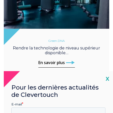
Green.DNA
Rendre la technologie de niveau supérieur
disponible…
En savoir plus
Cl
X
Pour les dernières actualités
de Clevertouch
E-mail