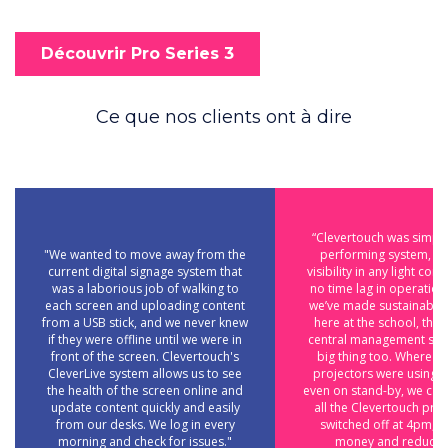
Découvrir Pro Series 3
Ce que nos clients ont à dire
“Clevertouch was simply
"We wanted to move away from the
performing system, wi
current digital signage system that
visibility in any light con
was a laborious job of walking to
no time lag in operatio
each screen and uploading content
we’ve made sustainabili
from a USB stick, and we never knew
here at the school, the 
if they were offline until we were in
central management sys
front of the screen. Clevertouch's
big thing too. Where tr
CleverLive system allows us to see
projectors were using 
the health of the screen online and
even on stand-by, we can
update content quickly and easily
all the Clevertouch pro
from our desks. We log in every
switched off at 4pm, s
morning and check for issues."
money and reducin