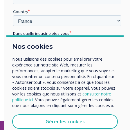
Country
Dans quelle industrie etes-vous
Éducation
Nos cookies
Enterprise
Autres
Nous utilisons des cookies pour améliorer votre
Organisation Name
expérience sur notre site Web, mesurer les
Benton Park School
performances, adapter le marketing que vous voyez et
Le projet Clevertouch de 90 écrans le prouve…
vous montrer un contenu personnalisé. En cliquant sur
« Autoriser tout », vous consentez à ce que tous les
Nous aimerions vous contacter au sujet de nos produits
En savoir plus
cookies soient stockés sur votre appareil. Vous pouvez
et services par e-mail, téléphone ou courrier.
voir les cookies que nous utilisons et
consulter notre
politique ici
. Vous pouvez également gérer les cookies
J'accepte de recevoir des communications de
que nous plaçons en cliquant sur « gérer les cookies ».
Clevertouch.
Vous pouvez vous désabonner de ces communications à
tout moment. Consultez notre Politique de confidentialité
Gérer les cookies
pour en savoir plus sur nos modalités de