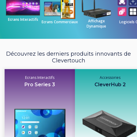
Ecrans Interactifs
Affichage
Ecrans Commerciaux
Logiciels 
Dynamique
Découvrez les derniers produits innovants de
Clevertouch
Ecrans Interactifs
Accessories
Pro Series 3
CleverHub 2