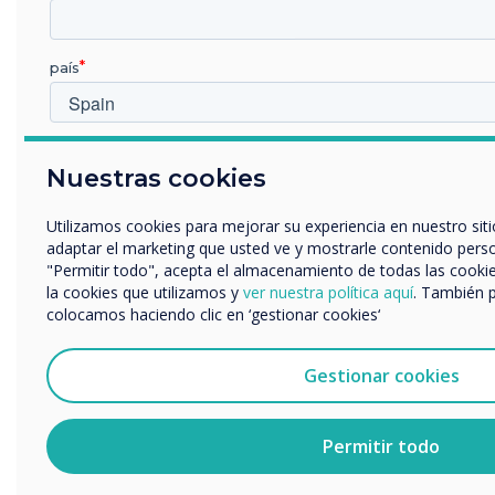
país
Which industry are you in
Nuestras cookies
Educación
Empresa
Utilizamos cookies para mejorar su experiencia en nuestro siti
Otros
adaptar el marketing que usted ve y mostrarle contenido person
nombre de empresa
"Permitir todo", acepta el almacenamiento de todas las cookie
la cookies que utilizamos y
ver nuestra política aquí
. También 
colocamos haciendo clic en ‘gestionar cookies‘
Borrado simple
Nos gustaría comunicarnos con usted acerca de nuestros prod
Borre de forma precisa e higiénica con un solo
electrónico, teléfono o correo postal.
Gestionar cookies
movimiento
Acepto recibir otras comunicaciones de Clevertouch.
Puedes darte de baja de estas comunicaciones en cualquier
Permitir todo
información sobre cómo darte de baja, nuestras prácticas de
comprometemos a proteger y respetar tu privacidad, consult