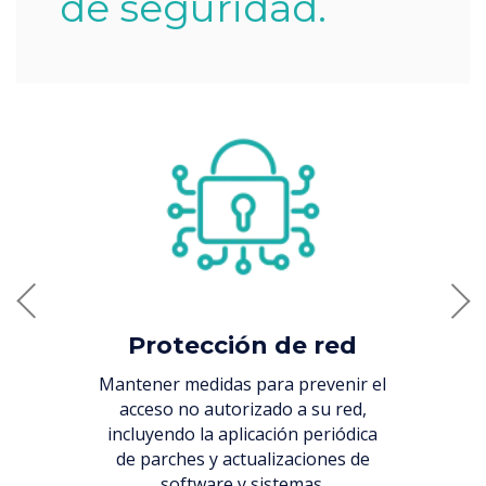
de seguridad.
Previous
Nex
Control de acces
otección de red
Implemente controles que
er medidas para prevenir el
garanticen que solo el perso
so no autorizado a su red,
autorizado pueda acceder a 
endo la aplicación periódica
sistemas, datos y redes.
rches y actualizaciones de
software y sistemas.