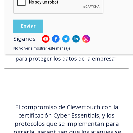
entendemos la necesidad de garantizar que
nuestros socios confíen en nosotros para
mantener los datos seguros frente a las
ciberamenazas”, dijo Shaun Marklew,
vicepresidente ejecutivo y director general para
Síganos
EMEA, y agregó: “Con esta certificación Cyber
No volver a mostrar este mensaje
Essentials, podemos demostrar una base sólida
para proteger los datos de la empresa”.
El compromiso de Clevertouch con la
certificación Cyber Essentials, y los
protocolos que se implementan para
lograrla, garantizan que los ataques se