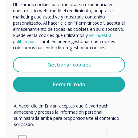
nombre de empresa
Utilizamos cookies para mejorar su experiencia en
nuestro sitio web, medir el rendimiento, adaptar el
marketing que usted ve y mostrarle contenido
personalizado. Al hacer clic en "Permitir todo", acepta el
Nos gustaría comunicarnos con usted acerca de
Nuestro compromiso
almacenamiento de todas las cookies en su dispositivo.
nuestros productos y servicios por correo electrónico,
Puede ver la cookies que utilizamos y
ver nuestra
teléfono o correo postal.
política aquí
. También puede gestionar qué cookies
¿Por qué importa?
colocamos haciendo clic en ‘gestionar cookies‘
Acepto recibir otras comunicaciones de
Los socios y clientes de Clevertouch pueden tener la
Clevertouch.
seguridad de que la empresa y el propio equipo están
Puedes darte de baja de estas comunicaciones en
Gestionar cookies
comprometidos con las mejores prácticas de
cualquier momento. Para obtener más información
ciberseguridad y mantienen los más altos estándares de
sobre cómo darte de baja, nuestras prácticas de
seguridad y privacidad de los datos.
privacidad y cómo nos comprometemos a proteger y
Permitir todo
respetar tu privacidad, consulta nuestra
Política de
privacidad
.
Al hacer clic en Enviar, aceptas que Clevertouch
almacene y procese la información personal
suministrada arriba para proporcionarte el contenido
solicitado.
“Como fabricante global galardonado,