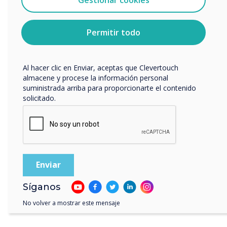
“
cualquier momento. Para obtener más información
sobre cómo darte de baja, nuestras prácticas de
privacidad y cómo nos comprometemos a proteger y
Permitir todo
respetar tu privacidad, consulta nuestra
Política de
privacidad
.
Al hacer clic en Enviar, aceptas que Clevertouch
La señalización digital en
almacene y procese la información personal
suministrada arriba para proporcionarte el contenido
ventanas orientadas hacia el
solicitado.
exterior capta la atención
del tráfico peatonal y
vehicular.
Síganos
No volver a mostrar este mensaje