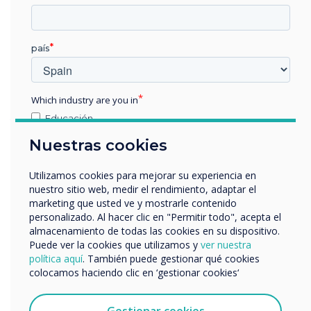
actualizaciones fáciles sin gastos de impresión
adicionales.
país
En esencia, se ha demostrado que la utilización
de señalización digital genera tiempos de
espera percibidos más bajos, aumenta el
Which industry are you in
conocimiento y las posibles ventas de inversión
Educación
y crea una mejor experiencia general de
Empresa
satisfacción del cliente.
Nuestras cookies
Otros
A medida que las instituciones financieras
nombre de empresa
Utilizamos cookies para mejorar su experiencia en
nuestro sitio web, medir el rendimiento, adaptar el
continúan evolucionando con la tecnología,
marketing que usted ve y mostrarle contenido
pueden mejorar significativamente sus
personalizado. Al hacer clic en "Permitir todo", acepta el
operaciones para ofrecer un entorno más
Nos gustaría comunicarnos con usted acerca de
almacenamiento de todas las cookies en su dispositivo.
nuestros productos y servicios por correo electrónico,
informativo, acogedor y eficiente que satisfaga
Puede ver la cookies que utilizamos y
ver nuestra
teléfono o correo postal.
política aquí
. También puede gestionar qué cookies
las necesidades de sus clientes.
colocamos haciendo clic en ‘gestionar cookies‘
Acepto recibir otras comunicaciones de
Clevertouch.
Puedes darte de baja de estas comunicaciones en
Gestionar cookies