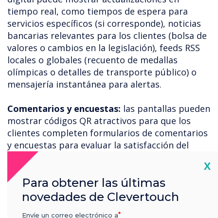
tiempo real, como tiempos de espera para
servicios específicos (si corresponde), noticias
bancarias relevantes para los clientes (bolsa de
valores o cambios en la legislación), feeds RSS
locales o globales (recuento de medallas
olímpicas o detalles de transporte público) o
mensajería instantánea para alertas.
Comentarios y encuestas:
las pantallas pueden
mostrar códigos QR atractivos para que los
clientes completen formularios de comentarios
y encuestas para evaluar la satisfacción del
cliente.
Cl
X
Para obtener las últimas
Rentabilidad:
la señalización digital reduce la
necesidad de materiales impresos, lo que puede
novedades de Clevertouch
reducir los costos a largo plazo y permite
Envíe un correo electrónico a