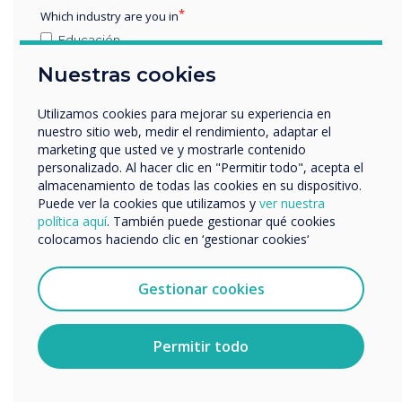
Which industry are you in
Educación
Empresa
Nuestras cookies
Otros
nombre de empresa
Utilizamos cookies para mejorar su experiencia en
nuestro sitio web, medir el rendimiento, adaptar el
marketing que usted ve y mostrarle contenido
Clevertouch 2021 end of year review with
personalizado. Al hacer clic en "Permitir todo", acepta el
Nos gustaría comunicarnos con usted acerca de
almacenamiento de todas las cookies en su dispositivo.
John Ginty
nuestros productos y servicios por correo electrónico,
Puede ver la cookies que utilizamos y
ver nuestra
teléfono o correo postal.
política aquí
. También puede gestionar qué cookies
colocamos haciendo clic en ‘gestionar cookies‘
Acepto recibir otras comunicaciones de
Clevertouch.
Puedes darte de baja de estas comunicaciones en
Gestionar cookies
cualquier momento. Para obtener más información
sobre cómo darte de baja, nuestras prácticas de
privacidad y cómo nos comprometemos a proteger y
Permitir todo
respetar tu privacidad, consulta nuestra
Política de
privacidad
.