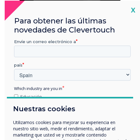
Cl
X
Para obtener las últimas
novedades de Clevertouch
Envíe un correo electrónico a
país
Which industry are you in
Educación
Empresa
Nuestras cookies
Otros
The Clevertouch Ecosystem
nombre de empresa
Utilizamos cookies para mejorar su experiencia en
nuestro sitio web, medir el rendimiento, adaptar el
marketing que usted ve y mostrarle contenido