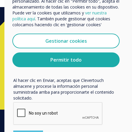
personalizado. Al hacer clic en "Permitir todo", acepta el
Nos gustaría comunicarnos con usted acerca de
almacenamiento de todas las cookies en su dispositivo.
nuestros productos y servicios por correo electrónico,
Puede ver la cookies que utilizamos y
ver nuestra
teléfono o correo postal.
política aquí
. También puede gestionar qué cookies
colocamos haciendo clic en ‘gestionar cookies‘
Acepto recibir otras comunicaciones de
Ready to buy?
Clevertouch.
Puedes darte de baja de estas comunicaciones en
Gestionar cookies
cualquier momento. Para obtener más información
Contact a
Clevertouch
expert by
sobre cómo darte de baja, nuestras prácticas de
completing the form below
privacidad y cómo nos comprometemos a proteger y
Permitir todo
respetar tu privacidad, consulta nuestra
Política de
privacidad
.
Rellenar este formulario
Al hacer clic en Enviar, aceptas que Clevertouch
almacene y procese la información personal
suministrada arriba para proporcionarte el contenido
solicitado.
PRODUCTOS