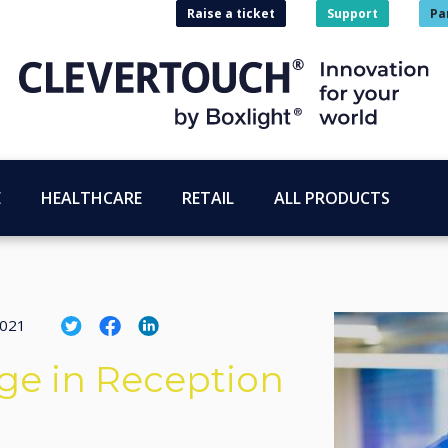
Raise a ticket
Support
Pa
E
HEALTHCARE
RETAIL
ALL PRODUCTS
2021
age in Reception