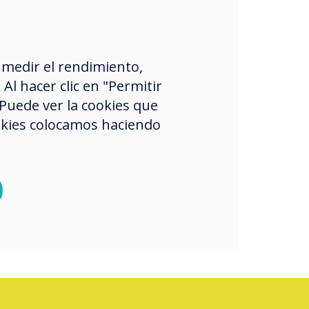
“
 medir el rendimiento,
l hacer clic en "Permitir
 Puede ver la cookies que
okies colocamos haciendo
p to
CleverLive
e!