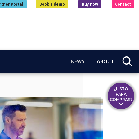
rtner Portal
Book a demo
Buy now
Contact
NEWS
ABOUT
¿LISTO
PARA
COMPRAR?