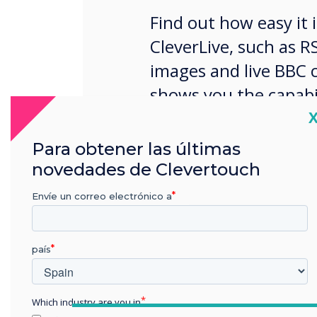
Find out how easy it 
CleverLive, such as RS
images and live BBC 
shows you the capabil
C
your reception area.
Para obtener las últimas
novedades de Clevertouch
Envíe un correo electrónico a
país
Which industry are you in