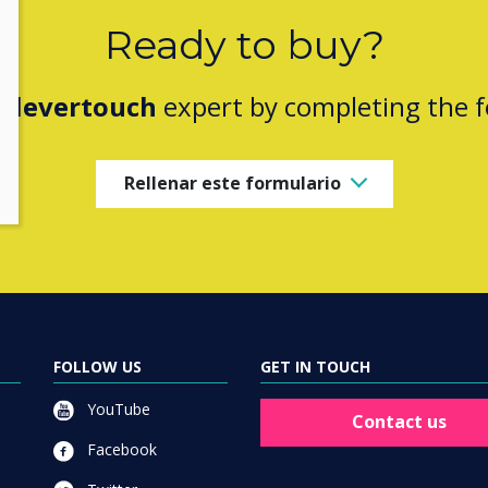
Ready to buy?
Clevertouch
expert by completing the 
Rellenar este formulario
FOLLOW US
GET IN TOUCH
YouTube
Contact us
Facebook