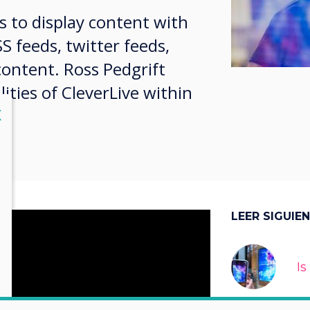
is to display content with
S feeds, twitter feeds,
content. Ross Pedgrift
ities of CleverLive within
lose
X
LEER SIGUIE
Is