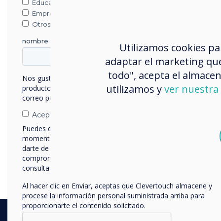
Educación
Empresa
Otros
nombre de empresa
Utilizamos cookies pa
adaptar el marketing que
todo", acepta el almacen
Nos gustaría comunicarnos con usted acerca de nuestros
utilizamos y
ver nuestra 
productos y servicios por correo electrónico, teléfono o
correo postal.
Acepto recibir otras comunicaciones de Clevertouch.
Puedes darte de baja de estas comunicaciones en cualquier
momento. Para obtener más información sobre cómo
darte de baja, nuestras prácticas de privacidad y cómo nos
comprometemos a proteger y respetar tu privacidad,
consulta nuestra
Política de privacidad
.
Al hacer clic en Enviar, aceptas que Clevertouch almacene y
procese la información personal suministrada arriba para
proporcionarte el contenido solicitado.