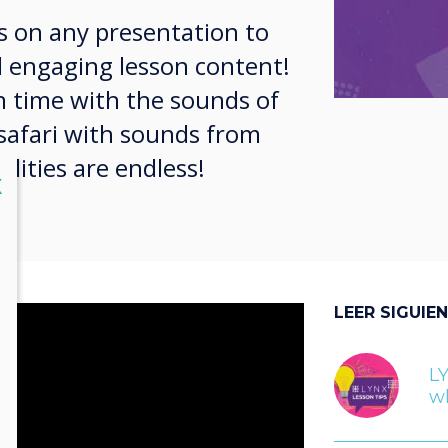
 on any presentation to
 engaging lesson content!
n time with the sounds of
safari with sounds from
ilities are endless!
lose
X
LEER SIGUIE
LY
w