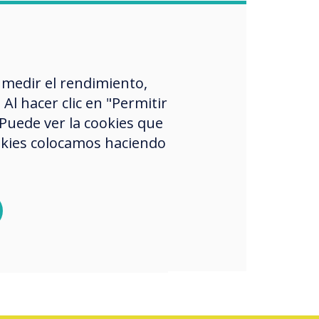
“
 medir el rendimiento,
l hacer clic en "Permitir
 Puede ver la cookies que
our students on
okies colocamos haciendo
ning journey with
 buttons