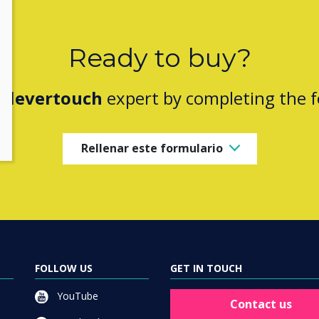
Ready to buy?
Clevertouch
expert by completing the 
Rellenar este formulario
FOLLOW US
GET IN TOUCH
YouTube
Contact us