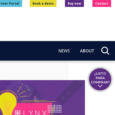
rtner Portal
Book a demo
Buy now
Contact
NEWS
ABOUT
¿LISTO
PARA
COMPRAR?