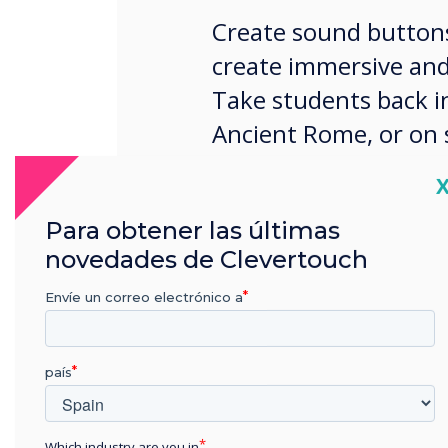
Create sound buttons
create immersive and
Take students back i
Ancient Rome, or on 
the jungle! The possib
C
Para obtener las últimas
novedades de Clevertouch
Envíe un correo electrónico a
país
Which industry are you in