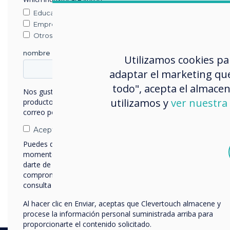
Educación
Empresa
Otros
nombre de empresa
Utilizamos cookies pa
adaptar el marketing que
todo", acepta el almacen
Nos gustaría comunicarnos con usted acerca de nuestros
utilizamos y
ver nuestra 
productos y servicios por correo electrónico, teléfono o
correo postal.
To download LYNX, please
Acepto recibir otras comunicaciones de Clevertouch.
to:
https://www.lynxcloud.
Puedes darte de baja de estas comunicaciones en cualquier
momento. Para obtener más información sobre cómo
To download the PDF guid
darte de baja, nuestras prácticas de privacidad y cómo nos
comprometemos a proteger y respetar tu privacidad,
consulta nuestra
Política de privacidad
.
Al hacer clic en Enviar, aceptas que Clevertouch almacene y
procese la información personal suministrada arriba para
proporcionarte el contenido solicitado.