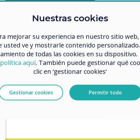
Nuestras cookies
ra mejorar su experiencia en nuestro sitio web,
 usted ve y mostrarle contenido personalizado. A
amiento de todas las cookies en su dispositivo.
Take y
política aquí
. También puede gestionar qué co
clic en ‘gestionar cookies‘
a lear
 head
app/
sound
Gestionar cookies
Permitir todo
e,
click here
.