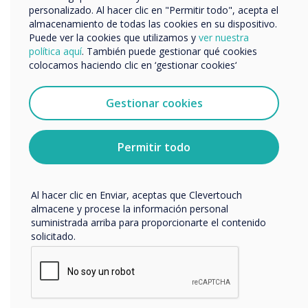
personalizado. Al hacer clic en "Permitir todo", acepta el
Nos gustaría comunicarnos con usted acerca de
almacenamiento de todas las cookies en su dispositivo.
nuestros productos y servicios por correo electrónico,
Puede ver la cookies que utilizamos y
ver nuestra
teléfono o correo postal.
política aquí
. También puede gestionar qué cookies
colocamos haciendo clic en ‘gestionar cookies‘
Acepto recibir otras comunicaciones de
Clevertouch.
Puedes darte de baja de estas comunicaciones en
Gestionar cookies
cualquier momento. Para obtener más información
sobre cómo darte de baja, nuestras prácticas de
privacidad y cómo nos comprometemos a proteger y
Permitir todo
respetar tu privacidad, consulta nuestra
Política de
privacidad
.
Al hacer clic en Enviar, aceptas que Clevertouch
almacene y procese la información personal
suministrada arriba para proporcionarte el contenido
solicitado.
Enseñanza inmersiva