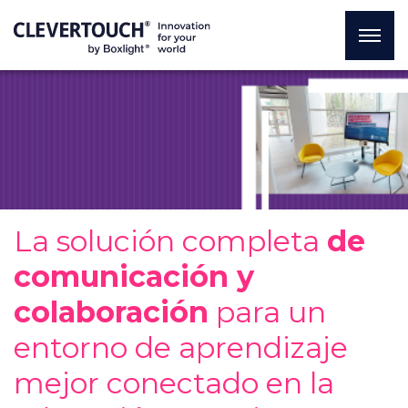
La solución completa
de
comunicación y
colaboración
para un
entorno de aprendizaje
mejor conectado en la