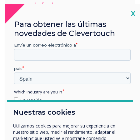
Expertos dedicados
Cl
X
Soporte continuo
Para obtener las últimas
novedades de Clevertouch
Una vez que instale un producto, nos comprometemos a
brindarle firmware gratuito y actualizaciones (cuando
Envíe un correo electrónico a
corresponda), y contamos con un grupo de expertos en
educación superior a su disposición, no solo para guiarlo a
través del proceso de instalación, sino también para estar
disponibles durante la vida útil de su pantalla para cuando
país
puedan surgir preguntas.
Ponte en contacto con un experto en
Edtech
Which industry are you in
Educación
Empresa
Nuestras cookies
Otros
nombre de empresa
Utilizamos cookies para mejorar su experiencia en
nuestro sitio web, medir el rendimiento, adaptar el
marketing que usted ve y mostrarle contenido