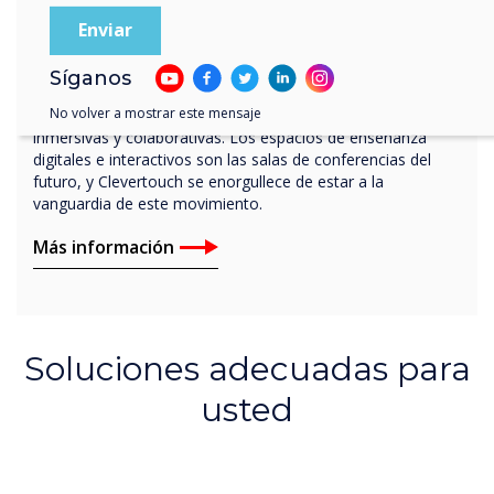
Experiencias de aprendizaje
positivas
Síganos
No volver a mostrar este mensaje
La gama de productos Clevertouch ofrece experiencias
inmersivas y colaborativas. Los espacios de enseñanza
digitales e interactivos son las salas de conferencias del
futuro, y Clevertouch se enorgullece de estar a la
vanguardia de este movimiento.
Más información
Soluciones adecuadas para
usted