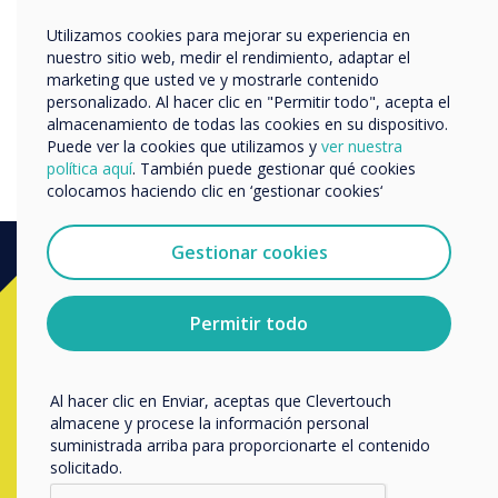
nombre de empresa
Utilizamos cookies para mejorar su experiencia en
nuestro sitio web, medir el rendimiento, adaptar el
marketing que usted ve y mostrarle contenido
personalizado. Al hacer clic en "Permitir todo", acepta el
Nos gustaría comunicarnos con usted acerca de
Easing kids back to normal
almacenamiento de todas las cookies en su dispositivo.
nuestros productos y servicios por correo electrónico,
Puede ver la cookies que utilizamos y
ver nuestra
teléfono o correo postal.
política aquí
. También puede gestionar qué cookies
colocamos haciendo clic en ‘gestionar cookies‘
Acepto recibir otras comunicaciones de
Clevertouch.
Puedes darte de baja de estas comunicaciones en
Gestionar cookies
cualquier momento. Para obtener más información
sobre cómo darte de baja, nuestras prácticas de
Ready to buy?
privacidad y cómo nos comprometemos a proteger y
Permitir todo
respetar tu privacidad, consulta nuestra
Política de
privacidad
.
Contact a
Clevertouch
expert by
Al hacer clic en Enviar, aceptas que Clevertouch
completing the form below
almacene y procese la información personal
suministrada arriba para proporcionarte el contenido
solicitado.
Rellenar este formulario