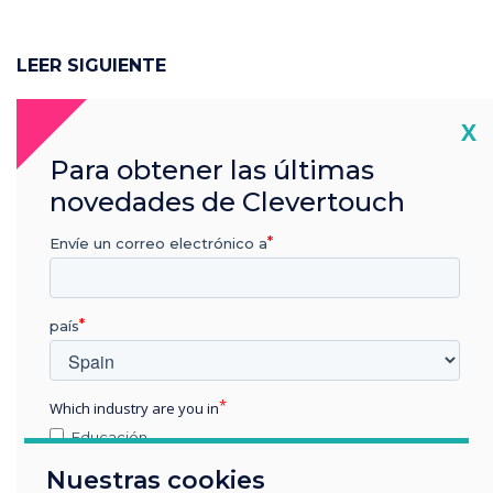
LEER SIGUIENTE
Cl
X
Para obtener las últimas
novedades de Clevertouch
Envíe un correo electrónico a
país
Which industry are you in
Educación
Empresa
Nuestras cookies
Otros