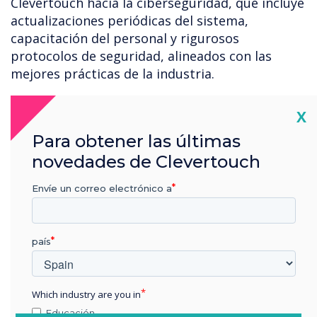
Clevertouch hacia la ciberseguridad, que incluye
actualizaciones periódicas del sistema,
capacitación del personal y rigurosos
protocolos de seguridad, alineados con las
mejores prácticas de la industria.
Cl
X
“
Para obtener las últimas
novedades de Clevertouch
Envíe un correo electrónico a
La ciberseguridad está en el
país
centro de todo lo que
hacemos.
Which industry are you in
Educación