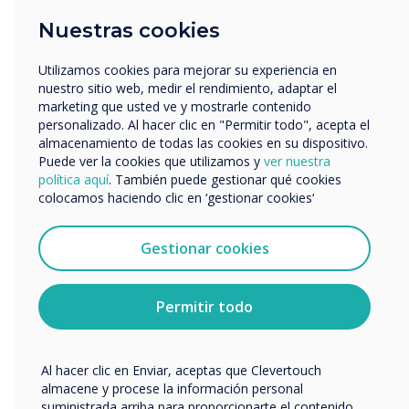
Empresa
Nuestras cookies
Otros
nombre de empresa
Utilizamos cookies para mejorar su experiencia en
nuestro sitio web, medir el rendimiento, adaptar el
marketing que usted ve y mostrarle contenido
LEER SIGUIENTE
personalizado. Al hacer clic en "Permitir todo", acepta el
Nos gustaría comunicarnos con usted acerca de
almacenamiento de todas las cookies en su dispositivo.
nuestros productos y servicios por correo electrónico,
Puede ver la cookies que utilizamos y
ver nuestra
teléfono o correo postal.
política aquí
. También puede gestionar qué cookies
colocamos haciendo clic en ‘gestionar cookies‘
Acepto recibir otras comunicaciones de
Clevertouch.
Puedes darte de baja de estas comunicaciones en
Gestionar cookies
cualquier momento. Para obtener más información
sobre cómo darte de baja, nuestras prácticas de
privacidad y cómo nos comprometemos a proteger y
Permitir todo
respetar tu privacidad, consulta nuestra
Política de
privacidad
.
Al hacer clic en Enviar, aceptas que Clevertouch
almacene y procese la información personal
suministrada arriba para proporcionarte el contenido