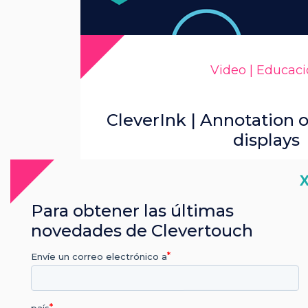
Video | Educac
CleverInk | Annotation 
displays
C
Leer más
Para obtener las últimas
novedades de Clevertouch
Envíe un correo electrónico a