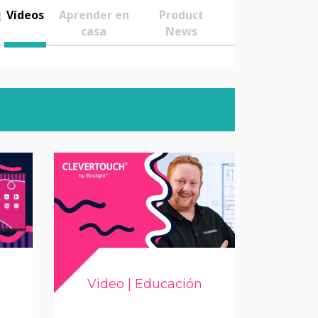
g
Vídeos
Aprender en
Product
casa
News
Video | Educación