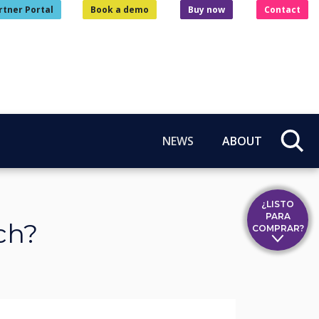
rtner Portal
Book a demo
Buy now
Contact
NEWS
ABOUT
¿LISTO
PARA
ch?
COMPRAR?