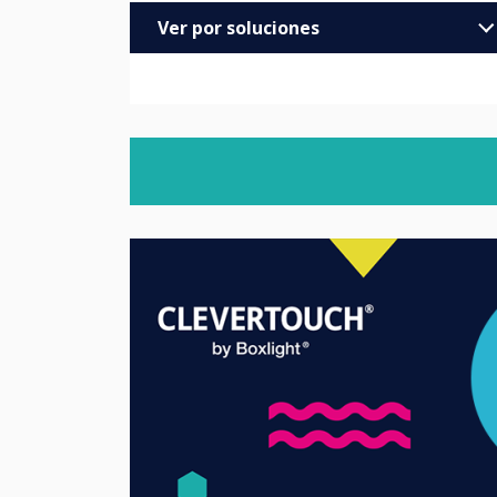
Ver por soluciones
Empresas
Educación
Educación superior y continua
Salud
Comercio
Trade
MOD/Government