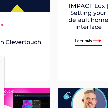
IMPACT Lux 
Setting your
default hom
ión
interface
Leer más
on Clevertouch
lose
X