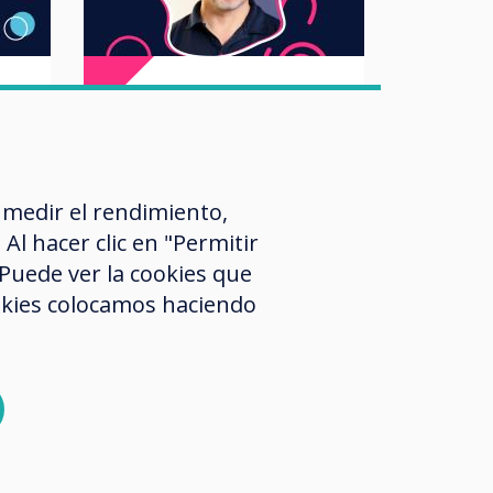
Video | Educación
rd:
LYNX Whiteboard
 medir el rendimiento,
to
Tour
l hacer clic en "Permitir
 Puede ver la cookies que
or
Leer más
okies colocamos haciendo