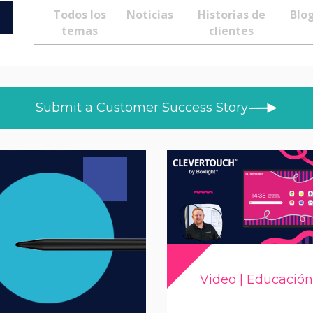
Todos los
Noticias
Historias de
Blo
temas
clientes
Submit a Customer Success Story
Video | Educación