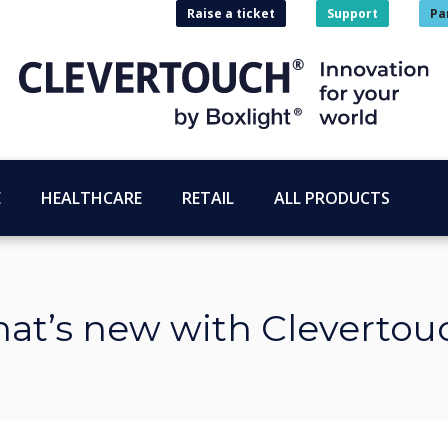
Raise a ticket
Support
Pa
E
HEALTHCARE
RETAIL
ALL PRODUCTS
at’s new with Clevertou