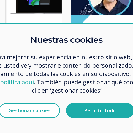
Video | Educación
Video | Empresas
Nuestras cookies
NX Whiteboard:
LYNX Whiteboa
ra mejorar su experiencia en nuestro sitio web,
RO Features: AI
The new way 
 usted ve y mostrarle contenido personalizado. A
Builder and
create
amiento de todas las cookies en su dispositivo.
ecognition pens
presentations f
política aquí
. También puede gestionar qué co
Enterprise
clic en ‘gestionar cookies‘
Leer más
Leer más
Gestionar cookies
Permitir todo