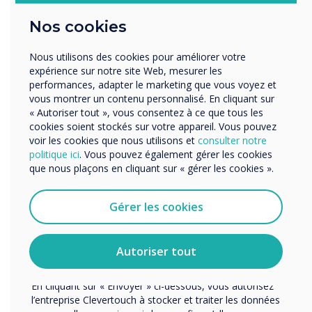
LIRE LA SUITE
Éducation
Nos cookies
Enterprise
Autres
Nous utilisons des cookies pour améliorer votre
Organisation Name
expérience sur notre site Web, mesurer les
performances, adapter le marketing que vous voyez et
vous montrer un contenu personnalisé. En cliquant sur
« Autoriser tout », vous consentez à ce que tous les
Nous aimerions vous contacter au sujet de nos produits
cookies soient stockés sur votre appareil. Vous pouvez
et services par e-mail, téléphone ou courrier.
voir les cookies que nous utilisons et
consulter notre
politique ici
. Vous pouvez également gérer les cookies
J'accepte de recevoir des communications de
que nous plaçons en cliquant sur « gérer les cookies ».
Clevertouch.
Vous pouvez vous désabonner de ces communications à
tout moment. Consultez notre Politique de confidentialité
Gérer les cookies
pour en savoir plus sur nos modalités de
désabonnement, nos politiques de confidentialité et sur
notre engagement vis-à-vis de la protection et du respect
Autoriser tout
de la vie privée.
En cliquant sur « Envoyer » ci-dessous, vous autorisez
l’entreprise Clevertouch à stocker et traiter les données