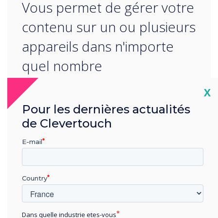
“
Vous permet de gérer votre
contenu sur un ou plusieurs
appareils dans n'importe
quel nombre
d'emplacements à partir
Cl
X
d'une plateforme cloud
Pour les dernières actualités
centrale, en gardant votre
de Clevertouch
contenu frais et pertinent.
E-mail
Country
Dans quelle industrie etes-vous