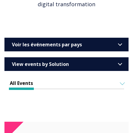
digital transformation
Voir les événements par pays
Australia
View events by Solution
Barcelona
Enterprise
All Events
Education
ALL EVENTS
Higher & Further Education
IN PERSON
Healthcare
VIRTUAL EVENTS
Retail