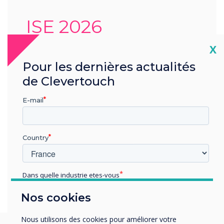
ISE 2026
Cl
X
Cette année, vous nous trouverez sur le
stand 3M820 de Charmex, où seront
Pour les dernières actualités
présentées nos dernières solutions
de Clevertouch
interactives.
E-mail
Lieu:
5 Minute Walk from the Fira,
Barcelona
Country
Learn more
Dans quelle industrie etes-vous
Éducation
Nos cookies
Enterprise
Autres
Nous utilisons des cookies pour améliorer votre