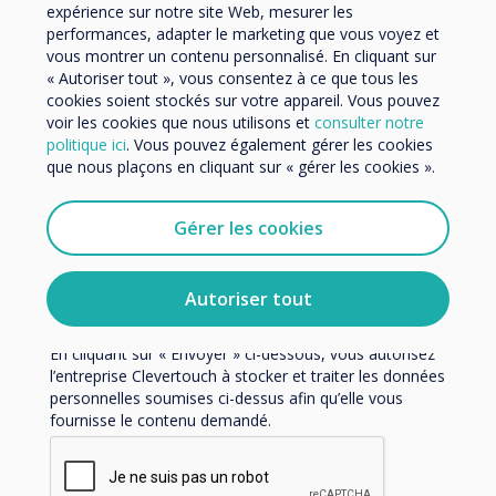
Organisation Name
expérience sur notre site Web, mesurer les
performances, adapter le marketing que vous voyez et
Currently Available
vous montrer un contenu personnalisé. En cliquant sur
« Autoriser tout », vous consentez à ce que tous les
Nous aimerions vous contacter au sujet de nos produits
cookies soient stockés sur votre appareil. Vous pouvez
Webinars
et services par e-mail, téléphone ou courrier.
voir les cookies que nous utilisons et
consulter notre
politique ici
. Vous pouvez également gérer les cookies
J'accepte de recevoir des communications de
que nous plaçons en cliquant sur « gérer les cookies ».
Clevertouch.
Vous pouvez vous désabonner de ces communications à
tout moment. Consultez notre Politique de confidentialité
Gérer les cookies
pour en savoir plus sur nos modalités de
désabonnement, nos politiques de confidentialité et sur
notre engagement vis-à-vis de la protection et du respect
Autoriser tout
de la vie privée.
En cliquant sur « Envoyer » ci-dessous, vous autorisez
l’entreprise Clevertouch à stocker et traiter les données
personnelles soumises ci-dessus afin qu’elle vous
fournisse le contenu demandé.