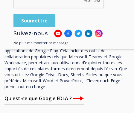
Partenaire Google Entreprise
Certifié Google EDLA
Suivez-nous
Une caractéristique remarquable de l'Clevertouch Edge est sa
Ne plus me montrer ce message
certification Google EDLA, permettant l'accès à toutes les
applications de Google Play. Cela inclut des outils de
collaboration populaires tels que Microsoft Teams et Google
Workspace, permettant aux utilisateurs d'exploiter toutes les
capacités de ces plates-formes directement depuis l'écran. Que
vous utilisiez Google Drive, Docs, Sheets, Slides ou que vous
préfériez Microsoft Word et PowerPoint, l'Clevertouch Edge
prend tout en charge.
Qu'est-ce que Google EDLA ?