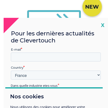
Cl
X
Pour les dernières actualités
de Clevertouch
E-mail
Country
Verre antibactérien
Dans quelle industrie etes-vous
Éducation
Nos cookies
Enterprise
Autres
Nous utilisons des cookies pour améliorer votre