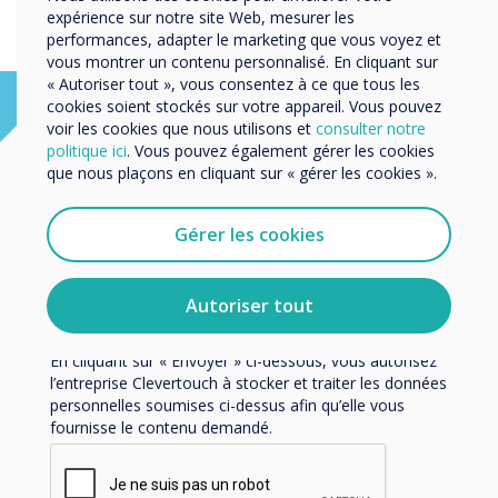
Organisation Name
expérience sur notre site Web, mesurer les
performances, adapter le marketing que vous voyez et
vous montrer un contenu personnalisé. En cliquant sur
« Autoriser tout », vous consentez à ce que tous les
Nous aimerions vous contacter au sujet de nos produits
cookies soient stockés sur votre appareil. Vous pouvez
et services par e-mail, téléphone ou courrier.
voir les cookies que nous utilisons et
consulter notre
politique ici
. Vous pouvez également gérer les cookies
J'accepte de recevoir des communications de
que nous plaçons en cliquant sur « gérer les cookies ».
Clevertouch.
Vous pouvez vous désabonner de ces communications à
tout moment. Consultez notre Politique de confidentialité
Gérer les cookies
pour en savoir plus sur nos modalités de
désabonnement, nos politiques de confidentialité et sur
notre engagement vis-à-vis de la protection et du respect
Autoriser tout
de la vie privée.
En cliquant sur « Envoyer » ci-dessous, vous autorisez
l’entreprise Clevertouch à stocker et traiter les données
personnelles soumises ci-dessus afin qu’elle vous
fournisse le contenu demandé.