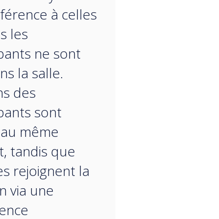
éférence à celles
s les
ipants ne sont
s la salle.
ns des
ipants sont
s au même
t, tandis que
es rejoignent la
n via une
rence