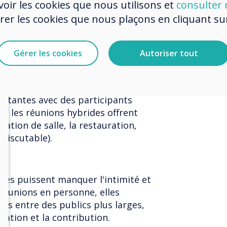
oir les cookies que nous utilisons et
consulter n
ons de voyage en raison de
r les cookies que nous plaçons en cliquant sur 
sons financières ou d'une mobilité
prises avec une main-d'œuvre
ignement et facilite l'intégration
Gérer les cookies
Autoriser tout
ortantes avec des participants
 - les réunions hybrides offrent
cation de salle, la restauration,
 discutable).
ides puissent manquer l'intimité et
 réunions en personne, elles
es entre des publics plus larges,
pation et la contribution.