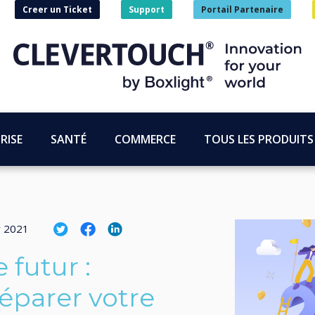
Creer un Ticket
Support
Portail Partenaire
RISE
SANTÉ
COMMERCE
TOUS LES PRODUITS
r 2021
 futur :
parer votre