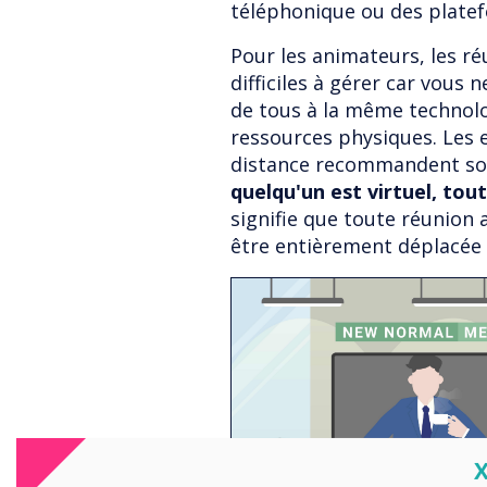
téléphonique ou des plate
Pour les animateurs, les r
difficiles à gérer car vous
de tous à la même technol
ressources physiques. Les e
distance recommandent sou
quelqu'un est virtuel, tou
signifie que toute réunion 
être entièrement déplacée d
C