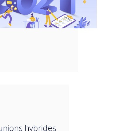
“
unions hybrides