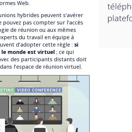
formes Web.
téléph
éunions hybrides peuvent s'avérer
platef
 ne pouvez pas compter sur l'accès
ogie de réunion ou aux mêmes
xperts du travail en équipe à
vent d'adopter cette règle :
si
t le monde est virtuel
; ce qui
avec des participants distants doit
ans l'espace de réunion virtuel.
lose
X