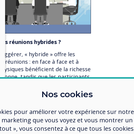
des réunions hybrides ?
ggérer, « hybride » offre les
 réunions : en face à face et à
physiques bénéficient de la richesse
sonne, tandis que les participants
 flexibilité de la vidéoconférence.
Nos cookies
antissent que
les réunions sont
okies pour améliorer votre expérience sur notre
doivent y être - qu'ils se joignent
 marketing que vous voyez et vous montrer un
autre pays. Cela contribue
 tout », vous consentez à ce que tous les cookies
articipation de ceux qui peuvent