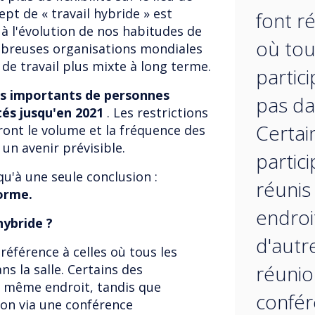
ept de « travail hybride » est
font r
à l'évolution de nos habitudes de
où tou
mbreuses organisations mondiales
de travail plus mixte à long terme.
partic
s importants de personnes
pas dan
és jusqu'en 2021
. Les restrictions
Certai
ront le volume et la fréquence des
un avenir prévisible.
partic
u'à une seule conclusion :
réuni
norme.
endroi
hybride ?
d'autr
référence à celles où tous les
réunio
ns la salle. Certains des
u même endroit, tandis que
confé
ion via une conférence