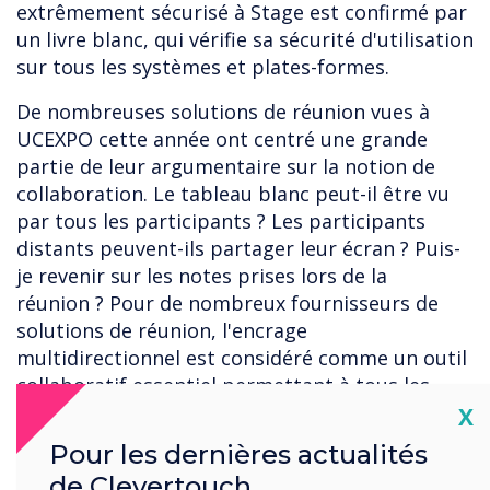
extrêmement sécurisé à Stage est confirmé par
un livre blanc, qui vérifie sa sécurité d'utilisation
sur tous les systèmes et plates-formes.
De nombreuses solutions de réunion vues à
UCEXPO cette année ont centré une grande
partie de leur argumentaire sur la notion de
collaboration. Le tableau blanc peut-il être vu
par tous les participants ? Les participants
distants peuvent-ils partager leur écran ? Puis-
je revenir sur les notes prises lors de la
réunion ? Pour de nombreux fournisseurs de
solutions de réunion, l'encrage
multidirectionnel est considéré comme un outil
collaboratif essentiel permettant à tous les
participants de participer à la prise de décision
Cl
X
lors de la réunion, plutôt que de simplement se
Pour les dernières actualités
tenir à l'écart en tant que spectateur passif.
de Clevertouch