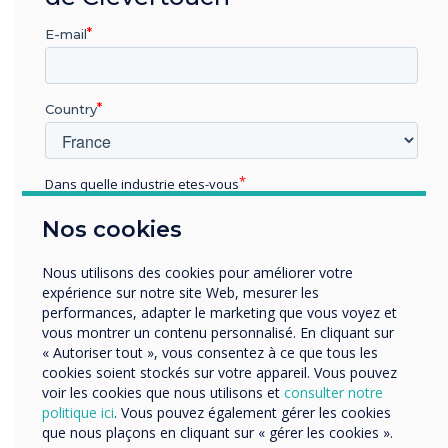
Avec Stage, l'encrage peut être réalisé à un
niveau véritablement collaboratif : les
E-mail
participants peuvent participer, sans avoir à
demander l'autorisation de contrôler l'écran, et
faire partie de la conversation en direct. De
Country
plus, quatre écrans peuvent être visualisés
simultanément et la réunion peut être renvoyée
ultérieurement dans le cloud, ou les notes de
Dans quelle industrie etes-vous
réunion peuvent être enregistrées au format
Éducation
Nos cookies
PDF.
Enterprise
Autres
En plus de l'encrage multivoie, l'attente pour
Nous utilisons des cookies pour améliorer votre
Organisation Name
expérience sur notre site Web, mesurer les
toutes les plates-formes UC modernes est la
performances, adapter le marketing que vous voyez et
notion de collaboration en temps réel avec
vous montrer un contenu personnalisé. En cliquant sur
l'inclusion de la messagerie instantanée, de la
« Autoriser tout », vous consentez à ce que tous les
Nous aimerions vous contacter au sujet de nos produits
vidéo, de la voix et du partage de bureau. La
cookies soient stockés sur votre appareil. Vous pouvez
et services par e-mail, téléphone ou courrier.
voir les cookies que nous utilisons et
consulter notre
série Clevertouch Pro permet tout cela et plus
politique ici
. Vous pouvez également gérer les cookies
encore - sans avoir besoin de s'éloigner de votre
J'accepte de recevoir des communications de
que nous plaçons en cliquant sur « gérer les cookies ».
Clevertouch.
plate-forme préférée - résultant en un