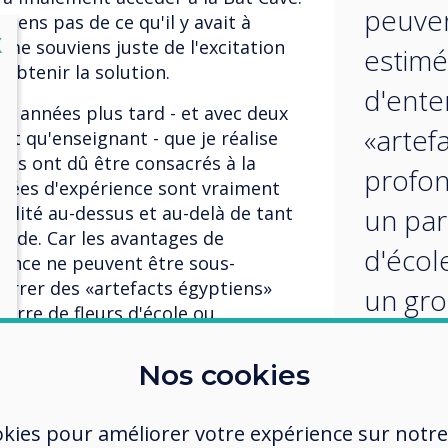
peuven
iens pas de ce qu'il y avait à
lose
X
Je me souviens juste de l'excitation
estimés
'obtenir la solution.
d'ente
s années plus tard - et avec deux
«artef
nt qu'enseignant - que je réalise
rts ont dû être consacrés à la
profo
urnées d'expérience sont vraiment
talité au-dessus et au-delà de tant
un par
onde. Car les avantages de
d'écol
ience ne peuvent être sous-
nterrer des «artefacts égyptiens»
un gro
rre de fleurs d'école ou
volont
us mais volontaire de collègues
tout un groupe d'années que leurs
Nos cookies
collèg
 ont été remplacés par des
créer tant de souvenirs incroyables
à conv
okies pour améliorer votre expérience sur notre
enseigné. Mais mon souvenir de cette