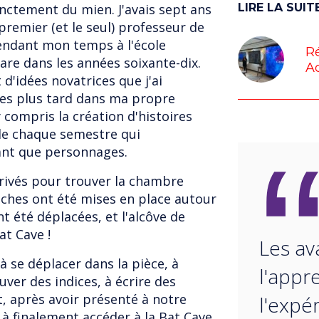
nctement du mien. J'avais sept ans
LIRE LA SUIT
premier (et le seul) professeur de
pendant mon temps à l'école
Ré
are dans les années soixante-dix.
A
d'idées novatrices que j'ai
ées plus tard dans ma propre
compris la création d'histoires
e chaque semestre qui
tant que personnages.
ivés pour trouver la chambre
âches ont été mises en place autour
nt été déplacées, et l'alcôve de
at Cave !
Les av
à se déplacer dans la pièce, à
l'appr
uver des indices, à écrire des
, après avoir présenté à notre
l'expé
 à finalement accéder à la Bat Cave.