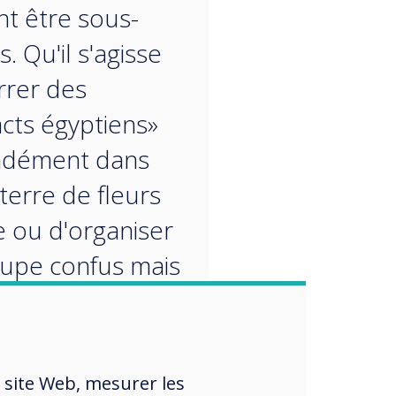
t être sous-
. Qu'il s'agisse
rrer des
acts égyptiens»
ndément dans
terre de fleurs
e ou d'organiser
upe confus mais
aire de
ues pour m'aider
aincre tout un
 site Web, mesurer les