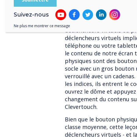
le bon capitaine.
Suivez-nous
Et c'est là que ça devient e
panneaux Clevertouch peuv
Ne plus me montrer ce message
déclencheurs virtuels ou ph
déclencheurs virtuels impl
téléphone ou votre tablett
le contenu de notre écran 
physiques sont des boutons
socle avec un gros bouton 
verrouillé avec un cadenas.
les indices, ils entrent le c
ouvrez le dôme et appuyez 
changement du contenu sur 
Clevertouch.
Bien que le bouton physiqu
classe moyenne, cette leçon
déclencheurs virtuels - et 