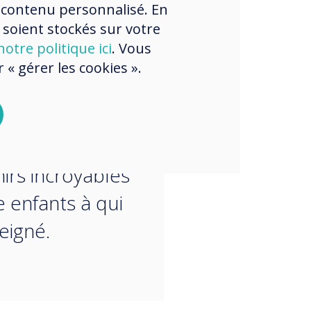
e d'années que
 contenu personnalisé. En
 soient stockés sur votre
professeurs et
otre politique ici
. Vous
pairs ont été
« gérer les cookies ».
cés par des
rrestres - j'ai
réer tant de
irs incroyables
e enfants à qui
seigné.