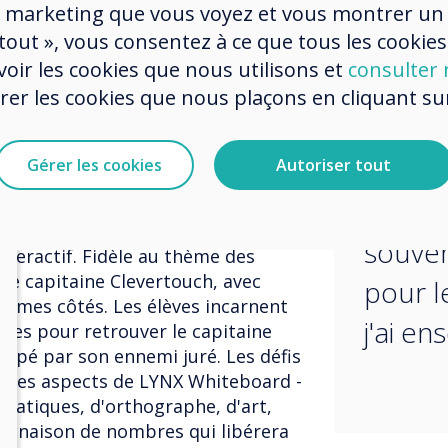
group
 marketing que vous voyez et vous montrer un
fait penser, pouvons-nous le
 tout », vous consentez à ce que tous les cookies
nologie - et, espérons-le,
leurs 
emps qui aurait été consacré à le
oir les cookies que nous utilisons et
consulter n
leurs 
r les cookies que nous plaçons en cliquant sur 
rempla
 d'impliquer les enfants est
nous faisons, et la technologie
extrate
Gérer les cookies
Autoriser tout
ur faciliter cela. Alors, je me suis
aimé c
et j'ai pensé à une leçon
créer - transformer notre logiciel
souven
nteractif. Fidèle au thème des
 le capitaine Clevertouch, avec
pour l
, à mes côtés. Les élèves incarnent
j'ai en
dices pour retrouver le capitaine
appé par son ennemi juré. Les défis
nt des aspects de LYNX Whiteboard -
ématiques, d'orthographe, d'art,
mbinaison de nombres qui libérera