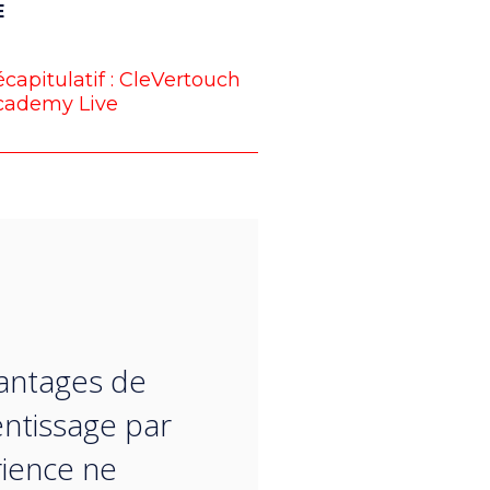
E
capitulatif : CleVertouch
cademy Live
“
antages de
entissage par
rience ne