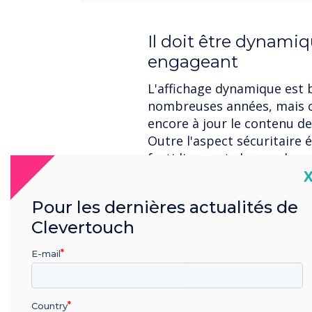
Il doit être dynamiqu
engageant
L'affichage dynamique est 
nombreuses années, mais c
encore à jour le contenu de
Outre l'aspect sécuritaire é
fastidieuse et chronophage
C
dynamique basée sur le c
remplacer le contenu de ma
Pour les dernières actualités de
faisant simplement glisser
Clevertouch
contenu uniques ou des lis
groupe d'écrans.
E-mail
La planification et le déc
possibles via
CleverLive
, p
planifier, créer et exécuter
Country