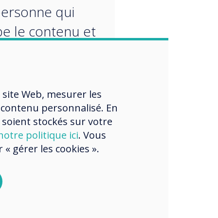
personne qui
e le contenu et
 dépasser, et de
pondre à ce
e espère voir à
 site Web, mesurer les
. L'objectif
 contenu personnalisé. En
 soient stockés sur votre
 est de créer
otre politique ici
. Vous
ommunications
« gérer les cookies ».
es plus
antes et
antes qui