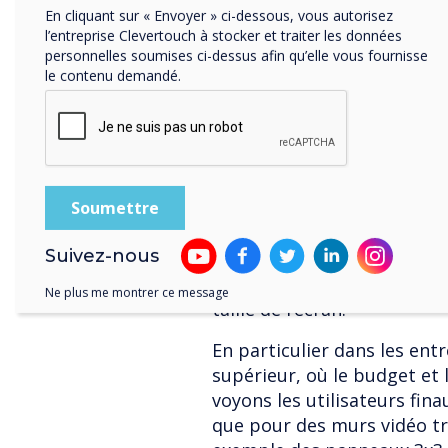
En cliquant sur « Envoyer » ci-dessous, vous autorisez
Les clients exigent de plus
l’entreprise Clevertouch à stocker et traiter les données
processus de fabrication de
personnelles soumises ci-dessus afin qu’elle vous fournisse
fonctionnement des fabric
le contenu demandé.
aux méthodes de livraison et
impératif que les fabricant
soient parfaitement clairs 
de développement durable e
Ça va devenir plus 
Suivez-nous
Nous ne parlons pas seule
en matière d’affichage mon
Ne plus me montrer ce message
taille de l’écran.
En particulier dans les ent
supérieur, où le budget et 
voyons les utilisateurs fi
que pour des murs vidéo tra