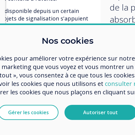
de la 
oit disponible depuis un certain
absorb
rojets de signalisation s'appuient
ique. Si la météo ou les niveaux de
de les
sations souhaitent que leur
Nos cookies
rsonne n'ait à effectuer
corres
ent.
qu'ell
okies pour améliorer votre expérience sur notre
ains mois, nous pensons que l’IA
l'écran
 marketing que vous voyez et vous montrer un
ant dans les déploiements
 tout », vous consentez à ce que tous les cookies
l s’agisse de création de contenu,
ultime
oir les cookies que nous utilisons et
consulter n
age.
des c
r les cookies que nous plaçons en cliquant sur 
e durabilité
visuell
urable » est omniprésent, mais il
Gérer les cookies
Autoriser tout
percut
n mot à la mode : il sera le moteur
our les décennies à venir. On peut
engage
 la signalisation.