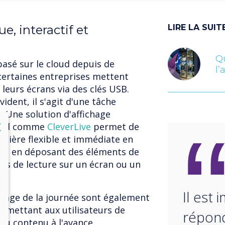
e, interactif et
LIRE LA SUIT
Q
basé sur le cloud depuis de
l’
ertaines entreprises mettent
 leurs écrans via des clés USB.
vident, il s'agit d'une tâche
. Une solution d'affichage
lose
X
loud comme
CleverLive
permet de
nière flexible et immédiate en
 et en déposant des éléments de
tes de lecture sur un écran ou un
Il est
oupage de la journée sont également
ermettant aux utilisateurs de
répond
 du contenu à l'avance.