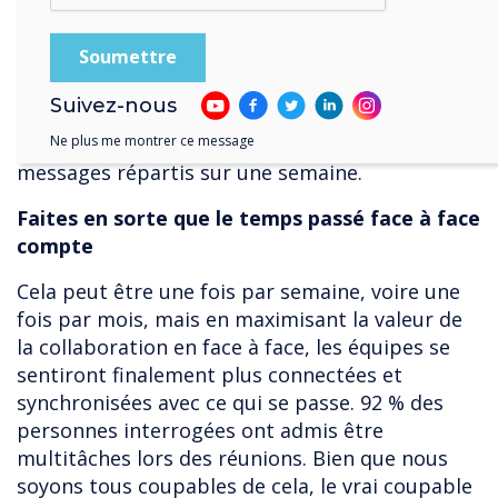
Montage for Teams, Asana ou Trello pour
vérifier l'état d'un projet permet à chacun de
voir facilement ce que font les autres. De cette
façon, toute votre équipe est au courant et la
Suivez-nous
collaboration à distance semble beaucoup plus
Ne plus me montrer ce message
utile qu'une chaîne de messagerie de 30
messages répartis sur une semaine.
Faites en sorte que le temps passé face à face
compte
Cela peut être une fois par semaine, voire une
fois par mois, mais en maximisant la valeur de
la collaboration en face à face, les équipes se
sentiront finalement plus connectées et
synchronisées avec ce qui se passe. 92 % des
personnes interrogées ont admis être
multitâches lors des réunions. Bien que nous
soyons tous coupables de cela, le vrai coupable