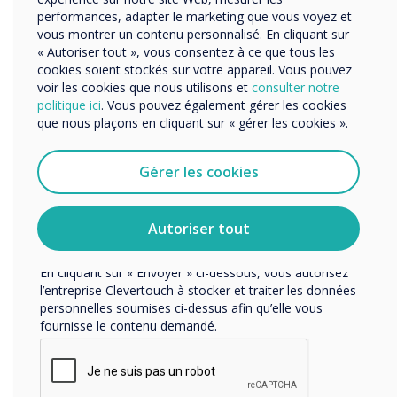
Des applications telles que Sharepoint, Google
performances, adapter le marketing que vous voyez et
Drive et Dropbox conservent tout au même
vous montrer un contenu personnalisé. En cliquant sur
endroit. Notre solution de salle de réunion
« Autoriser tout », vous consentez à ce que tous les
Nous aimerions vous contacter au sujet de nos produits
Launcher a été développée pour accéder
cookies soient stockés sur votre appareil. Vous pouvez
et services par e-mail, téléphone ou courrier.
voir les cookies que nous utilisons et
consulter notre
facilement à ces applications lorsque vous
politique ici
. Vous pouvez également gérer les cookies
J'accepte de recevoir des communications de
utilisez l'écran de visualisation de la salle de
que nous plaçons en cliquant sur « gérer les cookies ».
Clevertouch.
réunion. De plus, les fonctions de sécurité
Vous pouvez vous désabonner de ces communications à
intégrées signifient que vos données sont
tout moment. Consultez notre Politique de confidentialité
Gérer les cookies
effacées après la présentation.
pour en savoir plus sur nos modalités de
désabonnement, nos politiques de confidentialité et sur
Gardez-le transparent
notre engagement vis-à-vis de la protection et du respect
Autoriser tout
de la vie privée.
La transparence est essentielle pour la
En cliquant sur « Envoyer » ci-dessous, vous autorisez
collaboration à distance. Lorsque vous êtes côte
l’entreprise Clevertouch à stocker et traiter les données
à côte, il est facile de voir et d'entendre ce sur
personnelles soumises ci-dessus afin qu’elle vous
quoi les autres travaillent. Lorsque vous êtes à
fournisse le contenu demandé.
distance, c'est différent.
L'utilisation d'outils tels que I Done This,