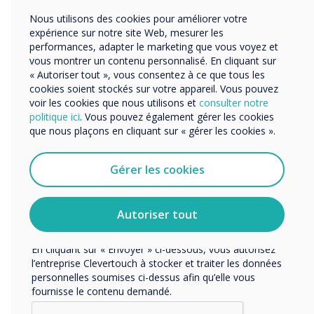
Autres
Les écrans peuvent s'afficher indépendamment
Nous utilisons des cookies pour améliorer votre
les uns des autres ou, si nécessaire, être
Organisation Name
expérience sur notre site Web, mesurer les
regroupés pour envoyer des messages
performances, adapter le marketing que vous voyez et
vous montrer un contenu personnalisé. En cliquant sur
instantanés tels que des alertes, des exercices
« Autoriser tout », vous consentez à ce que tous les
d'incendie et plus encore.
Nous aimerions vous contacter au sujet de nos produits
cookies soient stockés sur votre appareil. Vous pouvez
et services par e-mail, téléphone ou courrier.
voir les cookies que nous utilisons et
consulter notre
politique ici
. Vous pouvez également gérer les cookies
J'accepte de recevoir des communications de
“
que nous plaçons en cliquant sur « gérer les cookies ».
Clevertouch.
Vous pouvez vous désabonner de ces communications à
tout moment. Consultez notre Politique de confidentialité
Gérer les cookies
pour en savoir plus sur nos modalités de
désabonnement, nos politiques de confidentialité et sur
notre engagement vis-à-vis de la protection et du respect
Autoriser tout
de la vie privée.
L'offre unique garantit que
En cliquant sur « Envoyer » ci-dessous, vous autorisez
CleverLive est l'option la
l’entreprise Clevertouch à stocker et traiter les données
personnelles soumises ci-dessus afin qu’elle vous
plus rentable pour les
fournisse le contenu demandé.