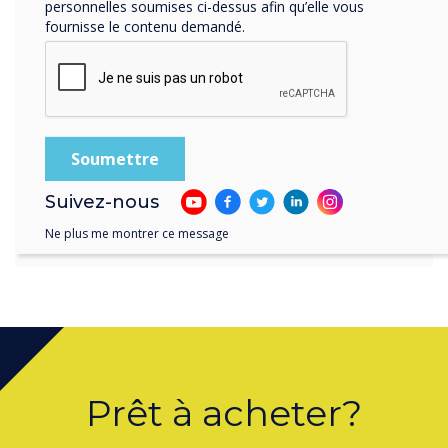
a développé une plate-
personnelles soumises ci-dessus afin qu’elle vous
fournisse le contenu demandé.
forme facile à utiliser qui a
des modèles de conception
mettant en évidence les
zones d'imagerie."
Suivez-nous
Ne plus me montrer ce message
Prêt à acheter?