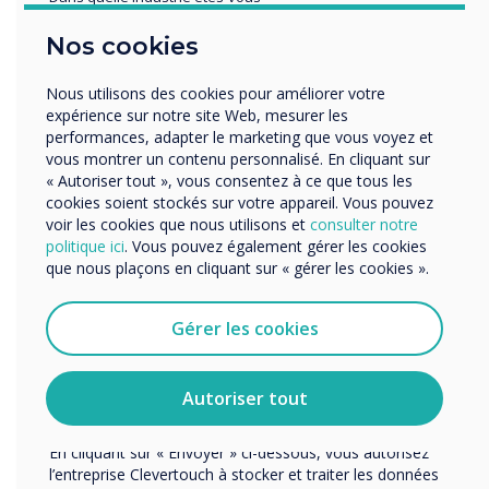
répartition.
Éducation
Nos cookies
Enterprise
Autres
Nous utilisons des cookies pour améliorer votre
Organisation Name
expérience sur notre site Web, mesurer les
performances, adapter le marketing que vous voyez et
vous montrer un contenu personnalisé. En cliquant sur
« Autoriser tout », vous consentez à ce que tous les
Nous aimerions vous contacter au sujet de nos produits
cookies soient stockés sur votre appareil. Vous pouvez
et services par e-mail, téléphone ou courrier.
voir les cookies que nous utilisons et
consulter notre
politique ici
. Vous pouvez également gérer les cookies
J'accepte de recevoir des communications de
que nous plaçons en cliquant sur « gérer les cookies ».
Clevertouch.
“
Vous pouvez vous désabonner de ces communications à
tout moment. Consultez notre Politique de confidentialité
Gérer les cookies
pour en savoir plus sur nos modalités de
désabonnement, nos politiques de confidentialité et sur
notre engagement vis-à-vis de la protection et du respect
Autoriser tout
de la vie privée.
Clevertouch Digital Signage
En cliquant sur « Envoyer » ci-dessous, vous autorisez
l’entreprise Clevertouch à stocker et traiter les données