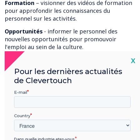
Formation
– visionner des vidéos de formation
pour approfondir les connaissances du
personnel sur les activités.
Opportunités
- informer le personnel des
nouvelles opportunités pour promouvoir
l'emploi au sein de la culture.
Cl
Externe
- rapports de trafic en direct qui aident
X
les répartiteurs sur les itinéraires.
Pour les dernières actualités
de Clevertouch
Urgence
- messagerie instantanée pour les
exercices d'incendie, les pratiques d'évacuation,
E-mail
etc.
Avec autant d'utilisations positives, nos
solutions d'affichage numérique d'entreprise
Country
offrent la technologie idéale pour améliorer les
communications au sein de l'environnement de
Dans quelle industrie etes-vous