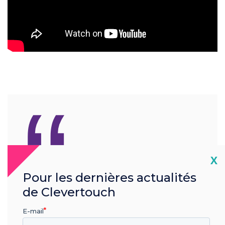
“
Cl
X
We offer one of the most
Pour les dernières actualités
comprehensive warranties
de Clevertouch
in the industry
E-mail