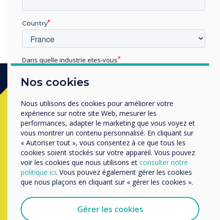
Country
Dans quelle industrie etes-vous
Éducation
Nos cookies
Enterprise
Autres
Prêt à acheter?
Nous utilisons des cookies pour améliorer votre
Organisation Name
expérience sur notre site Web, mesurer les
performances, adapter le marketing que vous voyez et
Contactez un
expert
Clevertouch en
vous montrer un contenu personnalisé. En cliquant sur
« Autoriser tout », vous consentez à ce que tous les
completant le formulaire ci-dessous
Nous aimerions vous contacter au sujet de nos produits
cookies soient stockés sur votre appareil. Vous pouvez
et services par e-mail, téléphone ou courrier.
voir les cookies que nous utilisons et
consulter notre
politique ici
. Vous pouvez également gérer les cookies
J'accepte de recevoir des communications de
que nous plaçons en cliquant sur « gérer les cookies ».
Remplissez ce formulaire
Clevertouch.
Vous pouvez vous désabonner de ces communications à
tout moment. Consultez notre Politique de confidentialité
Gérer les cookies
pour en savoir plus sur nos modalités de