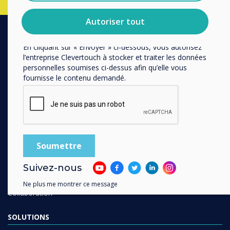
désabonnement, nos politiques de confidentialité et sur
notre engagement vis-à-vis de la protection et du respect
Autoriser tout
de la vie privée.
En cliquant sur « Envoyer » ci-dessous, vous autorisez
PRODUITS
l’entreprise Clevertouch à stocker et traiter les données
personnelles soumises ci-dessus afin qu’elle vous
Ecosystème Digital
fournisse le contenu demandé.
Ecrans Interactifs
Ecrans Professionnels
Affichage Dynamique
Réservation de Salle
Logiciel
Communication Unifiée
Suivez-nous
Accessoires
Ne plus me montrer ce message
Collaboration
SOLUTIONS