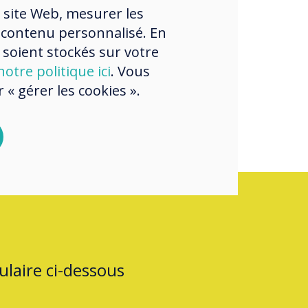
ence and
 site Web, mesurer les
ng a product up
 contenu personnalisé. En
 soient stockés sur votre
here
otre politique ici
. Vous
« gérer les cookies ».
laire ci-dessous