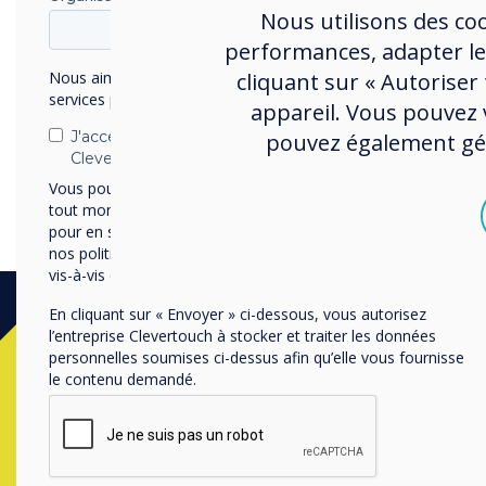
Nous utilisons des co
performances, adapter le
cliquant sur « Autoriser
Nous aimerions vous contacter au sujet de nos produits et
services par e-mail, téléphone ou courrier.
appareil. Vous pouvez v
J'accepte de recevoir des communications de
pouvez également gére
Clevertouch.
Vous pouvez vous désabonner de ces communications à
tout moment. Consultez notre Politique de confidentialité
pour en savoir plus sur nos modalités de désabonnement,
nos politiques de confidentialité et sur notre engagement
vis-à-vis de la protection et du respect de la vie privée.
En cliquant sur « Envoyer » ci-dessous, vous autorisez
l’entreprise Clevertouch à stocker et traiter les données
personnelles soumises ci-dessus afin qu’elle vous fournisse
le contenu demandé.
Contactez un
ex