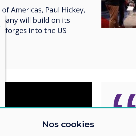
 of Americas, Paul Hickey,
any will build on its
lose
X
it forges into the US
Nos cookies
Taking