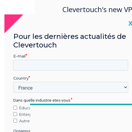
Clevertouch's new VP
outlines how the comp
C
success in Europe as 
Pour les dernières actualités de
market.
Clevertouch
E-mail
Country
Dans quelle industrie etes-vous
Éducation
Enterprise
Autres
Organisation Name