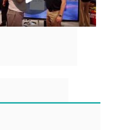
“
 end-user