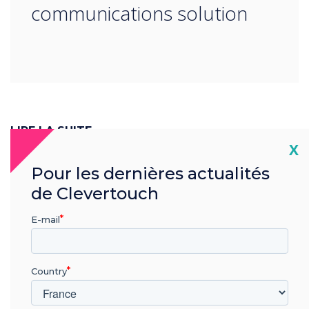
communications solution
LIRE LA SUITE
Cl
X
Pour les dernières actualités
de Clevertouch
E-mail
Country