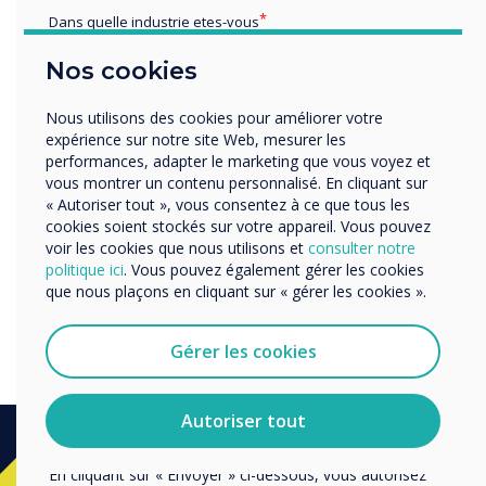
Dans quelle industrie etes-vous
Éducation
Nos cookies
Enterprise
Autres
Nous utilisons des cookies pour améliorer votre
Organisation Name
expérience sur notre site Web, mesurer les
performances, adapter le marketing que vous voyez et
vous montrer un contenu personnalisé. En cliquant sur
« Autoriser tout », vous consentez à ce que tous les
Nous aimerions vous contacter au sujet de nos produits
cookies soient stockés sur votre appareil. Vous pouvez
et services par e-mail, téléphone ou courrier.
voir les cookies que nous utilisons et
consulter notre
Blog d'invitation de diversité et d'inclusion :
politique ici
. Vous pouvez également gérer les cookies
J'accepte de recevoir des communications de
Qui devrait posséder la diversité et
que nous plaçons en cliquant sur « gérer les cookies ».
Clevertouch.
l'inclusion ?
Vous pouvez vous désabonner de ces communications à
tout moment. Consultez notre Politique de confidentialité
Gérer les cookies
pour en savoir plus sur nos modalités de
désabonnement, nos politiques de confidentialité et sur
notre engagement vis-à-vis de la protection et du respect
Autoriser tout
de la vie privée.
En cliquant sur « Envoyer » ci-dessous, vous autorisez