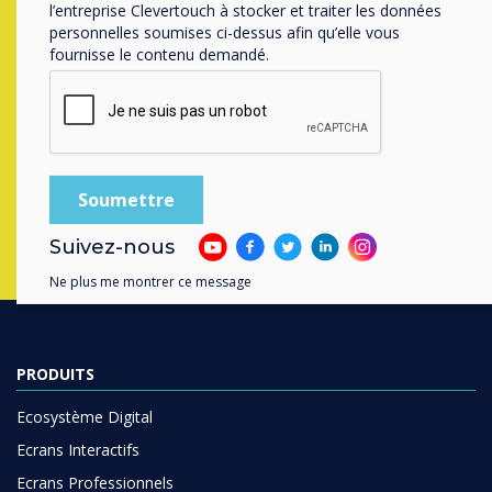
Prêt à acheter?
l’entreprise Clevertouch à stocker et traiter les données
personnelles soumises ci-dessus afin qu’elle vous
fournisse le contenu demandé.
Contactez un
expert
Clevertouch en
completant le formulaire ci-dessous
Remplissez ce formulaire
Suivez-nous
Ne plus me montrer ce message
PRODUITS
Ecosystème Digital
Ecrans Interactifs
Ecrans Professionnels