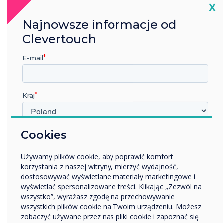
Cl
X
Najnowsze informacje od
Clevertouch
E-mail
CleverInk | Adnotacja na temat
wyświetlaczy Clevertouch
Kraj
W jakiej branży pracujesz?
Cookies
Edukacja
Używamy plików cookie, aby poprawić komfort
Przedsiębiorstwo
korzystania z naszej witryny, mierzyć wydajność,
Inne
dostosowywać wyświetlane materiały marketingowe i
Nazwa firmy
wyświetlać spersonalizowane treści. Klikając „Zezwól na
wszystko”, wyrażasz zgodę na przechowywanie
wszystkich plików cookie na Twoim urządzeniu. Możesz
Clevershare | Udostępnianie
zobaczyć używane przez nas pliki cookie i zapoznać się
Chcielibyśmy się z Tobą skontaktować w sprawie