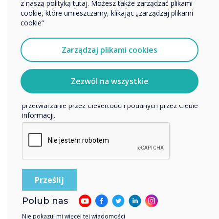
ekranu za pomocą interaktywnych
z naszą polityką tutaj. Możesz także zarządzać plikami
naszych produktów i usług za pośrednictwem poczty
cookie, które umieszczamy, klikając „zarządzaj plikami
wyświetlaczy Clevertouch
elektronicznej, telefonu lub poczty.
cookie”
Wyrażam zgodę na otrzymywanie informacji od
Clevertouch.
Zarządzaj plikami cookies
Aby uzyskać informacje o tym, jak gromadzimy i
wykorzystujemy Twoje dane osobowe, odwiedź naszą
politykę prywatności.
Zezwól na wszystkie
Klikając Wyślij, wyrażasz zgodę na przechowywanie i
przetwarzanie przez Clevertouch podanych przez Ciebie
informacji.
IMPACT Lux | Pływający pasek
narzędzi
Polub nas
Nie pokazuj mi więcej tej wiadomości