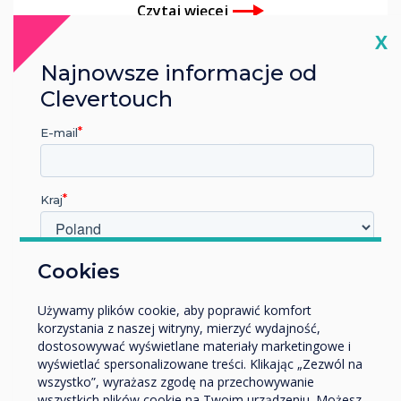
Czytaj więcej
Cl
X
Najnowsze informacje od
Clevertouch
E-mail
Kraj
W jakiej branży pracujesz?
Cookies
Edukacja
Używamy plików cookie, aby poprawić komfort
Przedsiębiorstwo
korzystania z naszej witryny, mierzyć wydajność,
Inne
Blog | Retail
dostosowywać wyświetlane materiały marketingowe i
Nazwa firmy
wyświetlać spersonalizowane treści. Klikając „Zezwól na
wszystko”, wyrażasz zgodę na przechowywanie
wszystkich plików cookie na Twoim urządzeniu. Możesz