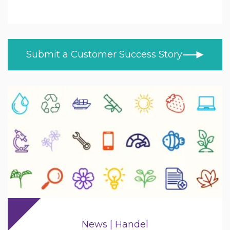
Educkacja
WSZYSTKIE TEMATY
NOWOŚCI
Edukacja ponadpodstawowa
HISTORIE KLIENTÓW
Służba zdrowia
Submit a Customer Success Story
BLOG
Retail
WIDEO
NAUKA W DOMU
Handel
NOWOŚCI PRODUKTOWE
Wojsko / Rząd
News | Handel