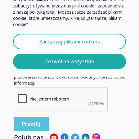
Sprzedawcy detaliczni redukują
zobaczyć używane przez nas pliki cookie i zapoznać się
Chcielibyśmy się z Tobą skontaktować w sprawie
emisję dwutlenku węgla dzięki
z naszą polityką tutaj. Możesz także zarządzać plikami
naszych produktów i usług za pośrednictwem poczty
cookie, które umieszczamy, klikając „zarządzaj plikami
technologii
elektronicznej, telefonu lub poczty.
cookie”
Wyrażam zgodę na otrzymywanie informacji od
Clevertouch.
Czytaj więcej
Zarządzaj plikami cookies
Aby uzyskać informacje o tym, jak gromadzimy i
wykorzystujemy Twoje dane osobowe, odwiedź naszą
politykę prywatności.
Zezwól na wszystkie
Klikając Wyślij, wyrażasz zgodę na przechowywanie i
przetwarzanie przez Clevertouch podanych przez Ciebie
informacji.
Polub nas