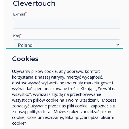
Clevertouch
E-mail
Kraj
W jakiej branży pracujesz?
Cookies
Edukacja
Używamy plików cookie, aby poprawić komfort
Przedsiębiorstwo
Powered by Intel
korzystania z naszej witryny, mierzyć wydajność,
Inne
dostosowywać wyświetlane materiały marketingowe i
Nazwa firmy
wyświetlać spersonalizowane treści. Klikając „Zezwól na
PC Modules
wszystko”, wyrażasz zgodę na przechowywanie
wszystkich plików cookie na Twoim urządzeniu. Możesz
zobaczyć używane przez nas pliki cookie i zapoznać się
Turn your Clevertouch into a big-screen
Chcielibyśmy się z Tobą skontaktować w sprawie
z naszą polityką tutaj. Możesz także zarządzać plikami
all-in-one touch PC.
naszych produktów i usług za pośrednictwem poczty
cookie, które umieszczamy, klikając „zarządzaj plikami
elektronicznej, telefonu lub poczty.
cookie”
Learn more