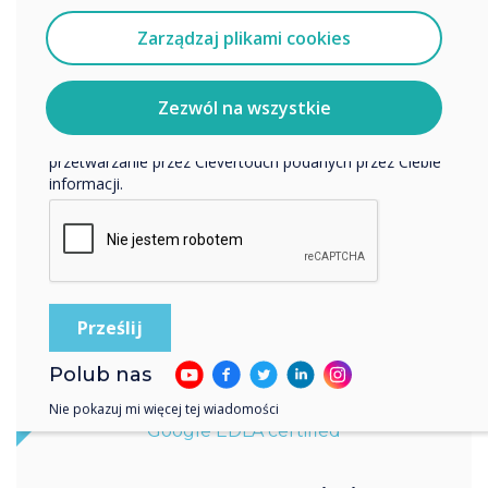
Wyrażam zgodę na otrzymywanie informacji od
Clevertouch.
Zarządzaj plikami cookies
Aby uzyskać informacje o tym, jak gromadzimy i
wykorzystujemy Twoje dane osobowe, odwiedź naszą
politykę prywatności.
Zezwól na wszystkie
Klikając Wyślij, wyrażasz zgodę na przechowywanie i
przetwarzanie przez Clevertouch podanych przez Ciebie
informacji.
Polub nas
Nie pokazuj mi więcej tej wiadomości
Google EDLA certified