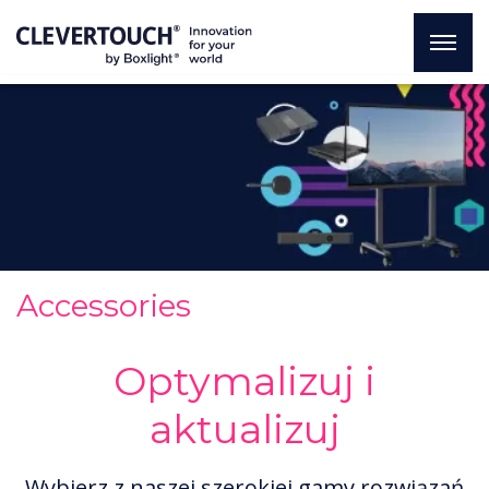
Accessories
Optymalizuj i
aktualizuj
Wybierz z naszej szerokiej gamy rozwiązań