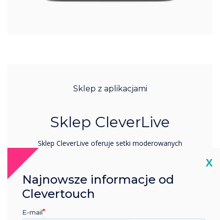
Sklep z aplikacjami
Sklep CleverLive
Sklep CleverLive oferuje setki moderowanych
aplikacji w wielu językach, wszystkie wybrane
Cl
X
przez nasz zespół ekspertów, aby zapewnić
bezpieczne i bezproblemowe użytkowanie.
Najnowsze informacje od
Dowiedz się więcej
Clevertouch
E-mail