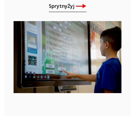
SprytnyŻyj