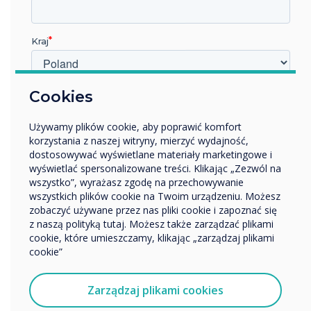
Kraj
W jakiej branży pracujesz?
Cookies
Edukacja
Używamy plików cookie, aby poprawić komfort
Przedsiębiorstwo
korzystania z naszej witryny, mierzyć wydajność,
Inne
dostosowywać wyświetlane materiały marketingowe i
Nazwa firmy
wyświetlać spersonalizowane treści. Klikając „Zezwól na
wszystko”, wyrażasz zgodę na przechowywanie
wszystkich plików cookie na Twoim urządzeniu. Możesz
zobaczyć używane przez nas pliki cookie i zapoznać się
Chcielibyśmy się z Tobą skontaktować w sprawie
Technologia udostępniania ekranu
z naszą polityką tutaj. Możesz także zarządzać plikami
naszych produktów i usług za pośrednictwem poczty
cookie, które umieszczamy, klikając „zarządzaj plikami
elektronicznej, telefonu lub poczty.
cookie”
CleverShare
Wyrażam zgodę na otrzymywanie informacji od
Clevertouch.
Zarządzaj plikami cookies
Prosta, a zarazem wydajna aplikacja do
Aby uzyskać informacje o tym, jak gromadzimy i