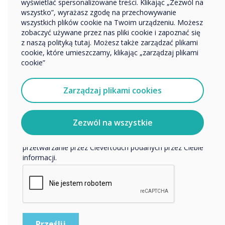
Nazwa firmy
wyświetlać spersonalizowane treści. Klikając „Zezwól na
wszystko”, wyrażasz zgodę na przechowywanie
wszystkich plików cookie na Twoim urządzeniu. Możesz
zobaczyć używane przez nas pliki cookie i zapoznać się
Chcielibyśmy się z Tobą skontaktować w sprawie
z naszą polityką tutaj. Możesz także zarządzać plikami
naszych produktów i usług za pośrednictwem poczty
16-16 listopada 2022
cookie, które umieszczamy, klikając „zarządzaj plikami
elektronicznej, telefonu lub poczty.
cookie”
Conference Aston
Wyrażam zgodę na otrzymywanie informacji od
Clevertouch.
Zarządzaj plikami cookies
TechAbility
Aby uzyskać informacje o tym, jak gromadzimy i
wykorzystujemy Twoje dane osobowe, odwiedź naszą
politykę prywatności.
Conference
Zezwól na wszystkie
Klikając Wyślij, wyrażasz zgodę na przechowywanie i
przetwarzanie przez Clevertouch podanych przez Ciebie
Taking place on Wednesday 16
informacji.
November at Conference Aston,
Birmingham, TechAbility 2022;
essential CPD for anyone working in
the field of Assistive Technology.