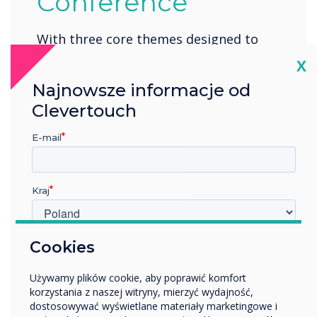
Conference
With three core themes designed to
address the overarching challenges
Cl
X
faced across the sector, we’ve
Najnowsze informacje od
structured our content to provide
Clevertouch
higher Ed professionals with keynote
insights, best practices, and expert
E-mail
guidance, ensuring the community
feels empowered to place new
initiatives at the heart of their
Kraj
institution.
Położenie:
London
W jakiej branży pracujesz?
Cookies
Edukacja
Używamy plików cookie, aby poprawić komfort
Przedsiębiorstwo
Register now
korzystania z naszej witryny, mierzyć wydajność,
Inne
dostosowywać wyświetlane materiały marketingowe i