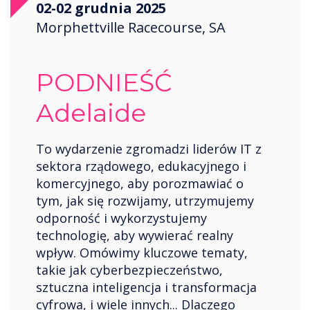
02-02 grudnia 2025
Saudi Arabia
Morphettville Racecourse, SA
Spain
United States
PODNIEŚĆ
USA
Adelaide
Wales
Zambia
To wydarzenie zgromadzi liderów IT z
sektora rządowego, edukacyjnego i
komercyjnego, aby porozmawiać o
tym, jak się rozwijamy, utrzymujemy
odporność i wykorzystujemy
technologię, aby wywierać realny
wpływ. Omówimy kluczowe tematy,
takie jak cyberbezpieczeństwo,
sztuczna inteligencja i transformacja
cyfrowa, i wiele innych... Dlaczego