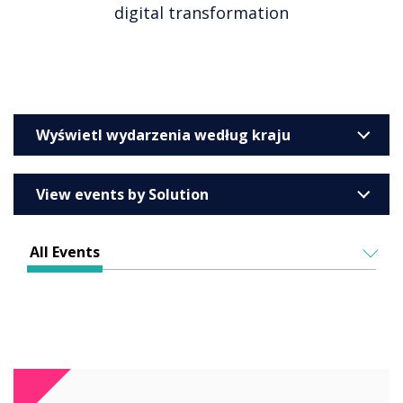
digital transformation
Wyświetl wydarzenia według kraju
United Kingdom
View events by Solution
Australia
Enterprise
Barcelona
All Events
Education
Belgium
ALL EVENTS
Higher & Further Education
France
IN PERSON
Healthcare
VIRTUAL EVENTS
Germany
Retail
Ireland