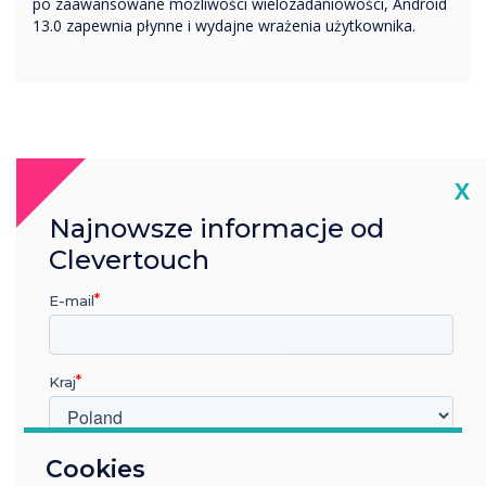
po zaawansowane możliwości wielozadaniowości, Android
13.0 zapewnia płynne i wydajne wrażenia użytkownika.
Cl
X
Najnowsze informacje od
Clevertouch
E-mail
Kraj
W jakiej branży pracujesz?
Cookies