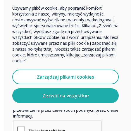
Edukacja
Używamy plików cookie, aby poprawić komfort
Przedsiębiorstwo
korzystania z naszej witryny, mierzyć wydajność,
Inne
dostosowywać wyświetlane materiały marketingowe i
Nazwa firmy
wyświetlać spersonalizowane treści. Klikając „Zezwól na
wszystko”, wyrażasz zgodę na przechowywanie
wszystkich plików cookie na Twoim urządzeniu. Możesz
Najnowocześniejsze innowacje na wyciągnięcie
zobaczyć używane przez nas pliki cookie i zapoznać się
Chcielibyśmy się z Tobą skontaktować w sprawie
ręki
z naszą polityką tutaj. Możesz także zarządzać plikami
naszych produktów i usług za pośrednictwem poczty
cookie, które umieszczamy, klikając „zarządzaj plikami
elektronicznej, telefonu lub poczty.
cookie”
Dostęp do najnowszej wersji
Wyrażam zgodę na otrzymywanie informacji od
Clevertouch
Clevertouch.
Zarządzaj plikami cookies
Podnieś swoje wrażenia wizualne, aktualizując ekran do
Aby uzyskać informacje o tym, jak gromadzimy i
najnowszej wersji Clevertouch i skorzystaj z nowej ery
wykorzystujemy Twoje dane osobowe, odwiedź naszą
najnowocześniejszych innowacji i zwiększonej wydajności.
politykę prywatności.
Zezwól na wszystkie
Dzięki tej aktualizacji uzyskasz dostęp do wielu
Klikając Wyślij, wyrażasz zgodę na przechowywanie i
ekscytujących funkcji i zapewnisz, że Twój ekran
przetwarzanie przez Clevertouch podanych przez Ciebie
Clevertouch pozostanie w czołówce technologii.
informacji.