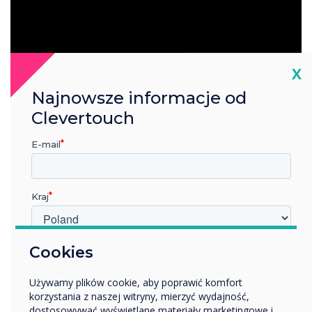
Cl
X
Najnowsze informacje od
Aby uzyskać dostęp do Live Rooms w swoim
Clevertouch
biurze, skontaktuj się z nami, aby otrzymać
E-mail
demo pod adresem
helen.kenniff@clevertouch.com
Kraj
W jakiej branży pracujesz?
Cookies
Edukacja
Używamy plików cookie, aby poprawić komfort
Przedsiębiorstwo
korzystania z naszej witryny, mierzyć wydajność,
Inne
dostosowywać wyświetlane materiały marketingowe i