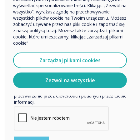
“
Nazwa firmy
wyświetlać spersonalizowane treści. Klikając „Zezwól na
Jeśli masz budynek z
wszystko”, wyrażasz zgodę na przechowywanie
wszystkich plików cookie na Twoim urządzeniu. Możesz
wieloma salami
zobaczyć używane przez nas pliki cookie i zapoznać się
Chcielibyśmy się z Tobą skontaktować w sprawie
z naszą polityką tutaj. Możesz także zarządzać plikami
konferencyjnymi i miejscami
naszych produktów i usług za pośrednictwem poczty
cookie, które umieszczamy, klikając „zarządzaj plikami
elektronicznej, telefonu lub poczty.
cookie”
do narad, możesz wyświetlić
Wyrażam zgodę na otrzymywanie informacji od
Clevertouch.
stan ich wszystkich
Zarządzaj plikami cookies
Aby uzyskać informacje o tym, jak gromadzimy i
wykorzystujemy Twoje dane osobowe, odwiedź naszą
politykę prywatności.
Zezwól na wszystkie
Klikając Wyślij, wyrażasz zgodę na przechowywanie i
przetwarzanie przez Clevertouch podanych przez Ciebie
informacji.
CZYTAJ DALEJ