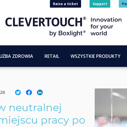
Raise a ticket
Support
Pa
UŻBA ZDROWIA
RETAIL
WSZYSTKIE PRODUKTY
020
w neutralnej
 miejscu pracy po