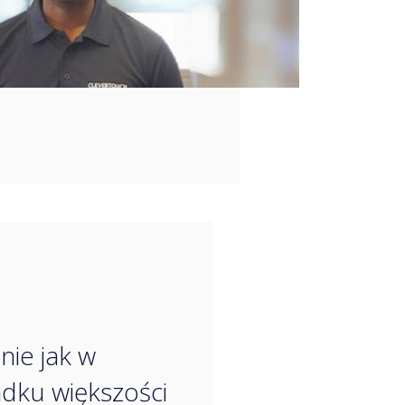
“
ie jak w
dku większości