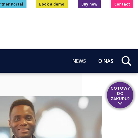
rtner Portal
Book a demo
Buy now
Contact
NEWS
O NAS
GOTOWY
DO
ZAKUPU?