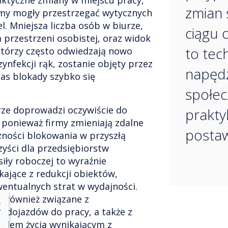
aktyczne zmiany w miejscu pracy,
zmian 
rmy mogły przestrzegać wytycznych
l. Mniejsza liczba osób w biurze,
ciągu o
 przestrzeni osobistej, oraz widok
to tec
tórzy często odwiedzają nowo
ynfekcji rąk, zostanie objęty przez
napędz
as blokady szybko się
społec
rze doprowadzi oczywiście do
prakty
 ponieważ firmy zmieniają zdalne
postaw
czności blokowania w przyszłą
yści dla przedsiębiorstw
siły roboczej to wyraźnie
ające z redukcji obiektów,
entualnych strat w wydajności.
ą również związane z
lose
X
 dojazdów do pracy, a także z
ylem życia wynikającym z