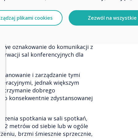
tralnego lokalizacyjnie środowiska
niezawodnego i bezpiecznego
mi z chmury. Dzięki pracy zdalnej
ządzaj plikami cookies
Zezwól na wszystkie
 wszystkie działy będą musiały
 swoje zadania z dowolnego
la zespołu sprzedaży, aplikacje
frowe oznakowanie do komunikacji z
erwacji sal konferencyjnych dla
planowanie i zarządzanie tymi
peracyjnymi, jednak większym
 utrzymanie dobrego
go konsekwentnie zdystansowanej
dzenia spotkania w sali spotkań,
ci 2 metrów od siebie lub w ogóle
czeniu, brzmi śmiesznie sprzecznie,