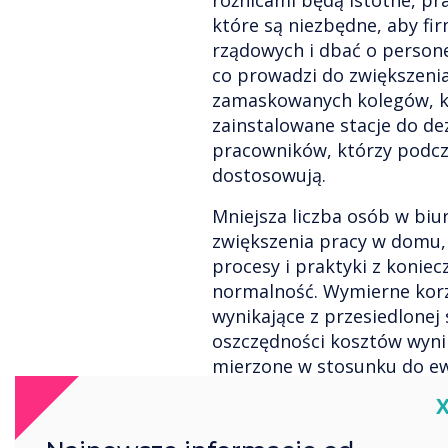
różnicami będą istotne, pr
które są niezbędne, aby fi
rządowych i dbać o persone
co prowadzi do zwiększenia
zamaskowanych kolegów, k
zainstalowane stacje do dez
pracowników, którzy podcz
dostosowują.
Mniejsza liczba osób w biu
zwiększenia pracy w domu,
procesy i praktyki z konie
normalność. Wymierne korz
wynikające z przesiedlonej 
oszczędności kosztów wynik
mierzone w stosunku do ew
Korzyści dla personelu będ
C
ograniczeniem kosztownych
bardziej zrównoważonym st