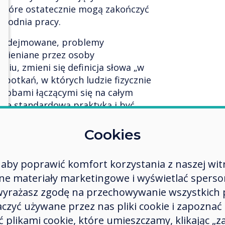
 które ostatecznie mogą zakończyć
ygodnia pracy.
 podejmowane, problemy
mieniane przez osoby
iu, zmieni się definicja słowa „w
spotkań, w których ludzie fizycznie
osobami łączącymi się na całym
 się standardową praktyką i być
w którym osoby zwołujące
 robić różnicy. Wszyscy będą w
Cookies
ypadku większości zmian stylu
lat, to technologia napędza zmianę
aby poprawić komfort korzystania z naszej wit
ostawach pracy, a już widzieliśmy
 materiały marketingowe i wyświetlać spersona
ikę z ogromnym wzrostem
 wyrażasz zgodę na przechowywanie wszystkich 
s na naszych wyświetlaczach
nteractive.
zyć używane przez nas pliki cookie i zapoznać si
 plikami cookie, które umieszczamy, klikając „za