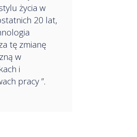
stylu życia w
statnich 20 lat,
hnologia
a tę zmianę
zną w
kach i
ach pracy ”.