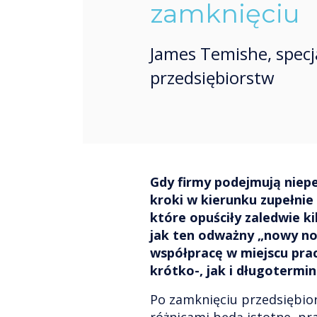
zamknięciu
James Temishe, specj
przedsiębiorstw
Gdy firmy podejmują niep
kroki w kierunku zupełnie 
które opuściły zaledwie ki
jak ten odważny „nowy no
współpracę w miejscu pra
krótko-, jak i długotermi
Po zamknięciu przedsiębio