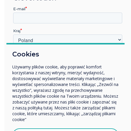
wyeksportuj plik PDF tablicy bezpośrednio
E-mail
do usługi przechowywania w chmurze
Dropbox, Google Drive i OneDrive
przesyłać treści ze swojego konta Dropbox
Kraj
pobierz dokumenty przesłane do tablicy
Stage, w tym PDF, DOC, DOCX, PPT i PPTX
zmienić grubość pociągnięć piórem
W jakiej branży pracujesz?
Cookies
wybierz kontakty z konta Gmail podczas
Edukacja
planowania spotkania z poziomu Stage
Używamy plików cookie, aby poprawić komfort
Przedsiębiorstwo
przypiąć użytkownika i zablokować dla
korzystania z naszej witryny, mierzyć wydajność,
Inne
niego źródło wideo
dostosowywać wyświetlane materiały marketingowe i
linki do szkolenia Stage na stronach
Nazwa firmy
wyświetlać spersonalizowane treści. Klikając „Zezwól na
wszystko”, wyrażasz zgodę na przechowywanie
docelowych oraz w sekcji pomocy
wszystkich plików cookie na Twoim urządzeniu. Możesz
dodaj logo na tablicach
zobaczyć używane przez nas pliki cookie i zapoznać się
wyszukaj tablicę według nazwy w
Chcielibyśmy się z Tobą skontaktować w sprawie
z naszą polityką tutaj. Możesz także zarządzać plikami
naszych produktów i usług za pośrednictwem poczty
selektorze tablic
cookie, które umieszczamy, klikając „zarządzaj plikami
elektronicznej, telefonu lub poczty.
cookie”
szybko przenieść stronę w inne miejsce,
wprowadzając numer strony
Wyrażam zgodę na otrzymywanie informacji od