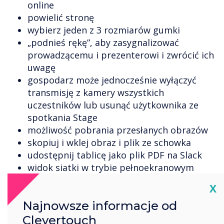
online
powielić stronę
wybierz jeden z 3 rozmiarów gumki
„podnieś rękę”, aby zasygnalizować
prowadzącemu i prezenterowi i zwrócić ich
uwagę
gospodarz może jednocześnie wyłączyć
transmisję z kamery wszystkich
uczestników lub usunąć użytkownika ze
spotkania Stage
możliwość pobrania przesłanych obrazów
skopiuj i wklej obraz i plik ze schowka
udostępnij tablicę jako plik PDF na Slack
widok siatki w trybie pełnoekranowym
aparatu
Cl
X
możliwość skorzystania z wyszukiwarki
Najnowsze informacje od
obrazków online w celu dodania logo forum
(oprócz przeglądania z komputera)
Clevertouch