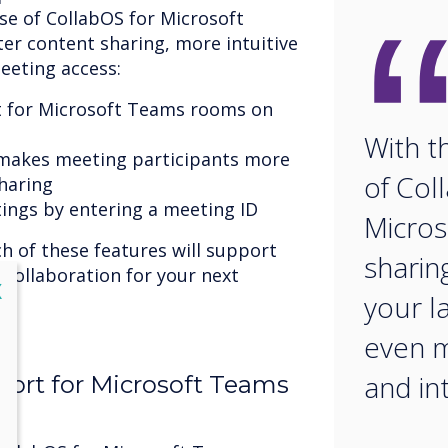
ase of CollabOS for Microsoft
ter content sharing, more intuitive
eeting access:
t for Microsoft Teams rooms on
With t
 makes meeting participants more
of Col
sharing
tings by entering a meeting ID
Micros
ch of these features will support
sharin
 collaboration for your next
lose
X
your l
even 
and in
ort for Microsoft Teams