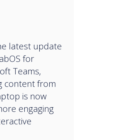
“
he latest update
labOS for
oft Teams,
g content from
aptop is now
more engaging
teractive