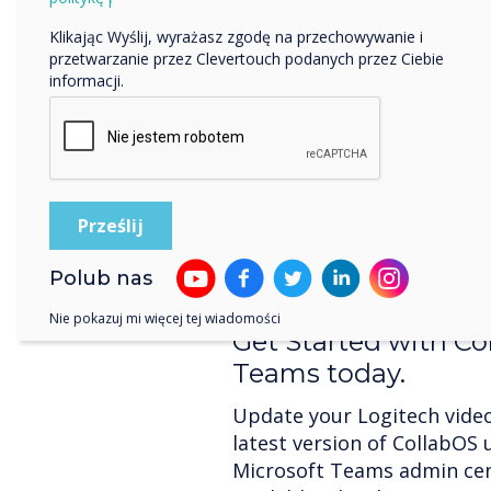
Klikając Wyślij, wyrażasz zgodę na przechowywanie i
przetwarzanie przez Clevertouch podanych przez Ciebie
Join by Meeting ID
informacji.
Now it’s even easier to joi
meeting by entering a meet
Logitech Tap. This feature i
meetings hosted by external
walk into a room and start
credentials, and join the cal
Polub nas
Nie pokazuj mi więcej tej wiadomości
Get Started with Co
Teams today.
Update your Logitech video
latest version of CollabOS 
Microsoft Teams admin ce