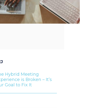
EJ
he Hybrid Meeting
perience is Broken – It’s
r Goal to Fix It