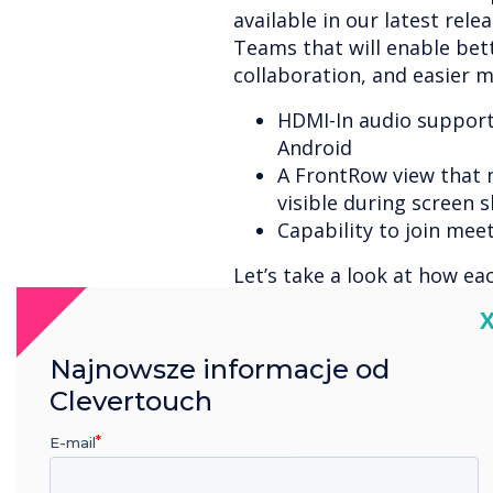
available in our latest rele
Teams that will enable bet
collaboration, and easier m
HDMI-In audio suppor
Android
A FrontRow view that
visible during screen 
Capability to join mee
Let’s take a look at how ea
better meetings and easier
C
Microsoft Teams meeting.
Najnowsze informacje od
Clevertouch
HDMI-In Audio Supp
E-mail
Rooms on Android