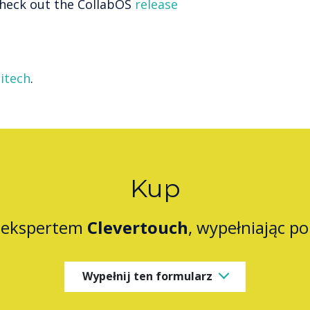
 check out the CollabOS
release
itech
.
Kup
z ekspertem
Clevertouch
, wypełniając p
Wypełnij ten formularz