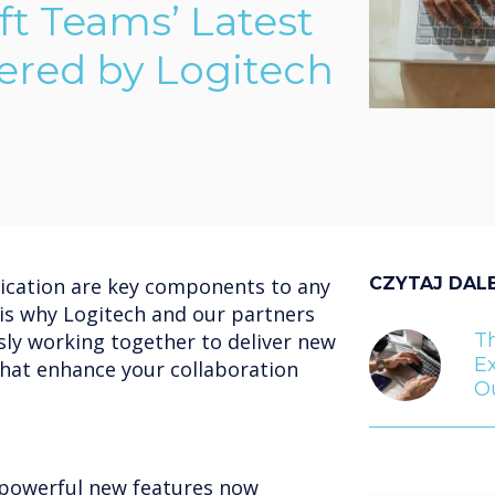
ft Teams’ Latest
ered by Logitech
cation are key components to any
CZYTAJ DAL
 is why Logitech and our partners
sly working together to deliver new
T
Ex
that enhance your collaboration
Ou
 powerful new features now