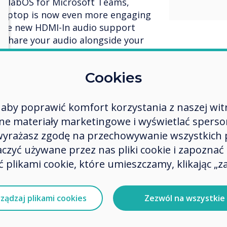
CollabOS for Microsoft Teams,
 laptop is now even more engaging
 the new HDMI-In audio support
y share your audio alongside your
MI cable from your Rally Bar or
Cookies
aby poprawić komfort korzystania z naszej wit
 materiały marketingowe i wyświetlać spersona
ing, the content being shared
 wyrażasz zgodę na przechowywanie wszystkich 
 making virtual participants
zyć używane przez nas pliki cookie i zapoznać si
oom. With Microsoft’s FrontRow
 plikami cookie, które umieszczamy, klikając „za
crosoft Teams Rooms on Android,
rticipants at the bottom of the
re. Now everyone can be seen
ządzaj plikami cookies
Zezwól na wszystkie
ting while also engaging with