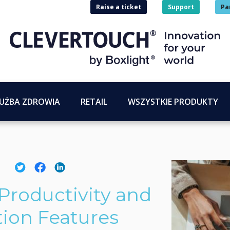
Raise a ticket
Support
Pa
UŻBA ZDROWIA
RETAIL
WSZYSTKIE PRODUKTY
roductivity and
on Features