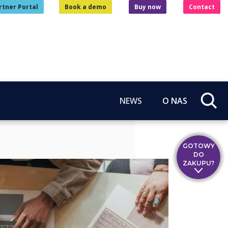
rtner Portal
Book a demo
Buy now
Contact
NEWS
O NAS
GOTOWY
DO
ZAKUPU?