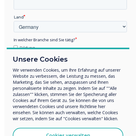
“
Land
As the workforce becomes
more heavily weighted with
In welcher Branche sind Sie tätig?
Gen Z workers, employers
Bildung
Unternehmen / Wirtschaft
Unsere Cookies
need to understand that
Sonstiges
Wir verwenden Cookies, um Ihre Erfahrung auf unserer
their teams are used to
Name Unternehmen/Einrichtung
Website zu verbessern, die Leistung zu messen, das
Marketing, das Sie sehen, anzupassen und Ihnen
being more mobile.
personalisierte Inhalte zu zeigen. Indem Sie auf ""Alle
zulassen"" klicken, stimmen Sie der Speicherung aller
Wir möchten Sie gerne per E-Mail, Telefon oder Post
Cookies auf Ihrem Gerät zu. Sie können die von uns
bezüglich unserer Produkte und Dienstleistungen
verwendeten Cookies und unsere Richtlinie hier
kontaktieren.
einsehen. Sie können auch verwalten, welche Cookies
Ich bin damit einverstanden, Mitteilungen von
wir setzen, indem Sie auf "Cookies verwalten" klicken.
Clevertouch zu erhalten.
Sie können diese Benachrichtigungen jederzeit
Cookies verwalten