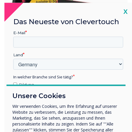
Cl
X
Das Neueste von Clevertouch
E-Mail
Land
Personalisieren
In welcher Branche sind Sie tätig?
Bildung
Gestalten Sie Ihr
Unternehmen / Wirtschaft
Unsere Cookies
Raumbuchungspanel
Sonstiges
individuell
Wir verwenden Cookies, um Ihre Erfahrung auf unserer
Name Unternehmen/Einrichtung
Website zu verbessern, die Leistung zu messen, das
Nutzen Sie editierbare Vorlagen für ein passendes Branding
Marketing, das Sie sehen, anzupassen und Ihnen
– ob für Ihr Unternehmen oder für Besucher. Wählen Sie
personalisierte Inhalte zu zeigen. Indem Sie auf ""Alle
aus einer Vielzahl vollständig anpassbarer Designs und
zulassen"" klicken, stimmen Sie der Speicherung aller
Wir möchten Sie gerne per E-Mail, Telefon oder Post