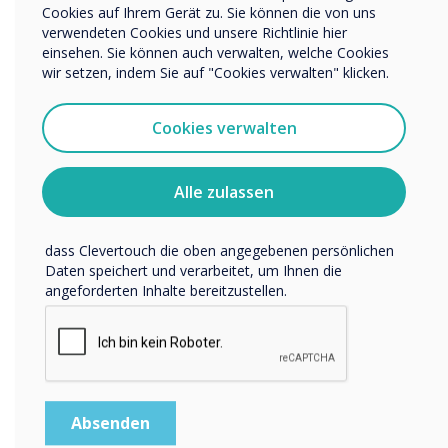
integrieren Sie animierte Texte, Bildershows, Videos, Uhren,
Cookies auf Ihrem Gerät zu. Sie können die von uns
bezüglich unserer Produkte und Dienstleistungen
Newsticker und vieles mehr.
verwendeten Cookies und unsere Richtlinie hier
kontaktieren.
einsehen. Sie können auch verwalten, welche Cookies
Ich bin damit einverstanden, Mitteilungen von
wir setzen, indem Sie auf "Cookies verwalten" klicken.
Clevertouch zu erhalten.
Sie können diese Benachrichtigungen jederzeit
Cookies verwalten
abbestellen. Weitere Informationen zum Abbestellen, zu
unseren Datenschutzverfahren und dazu, wie wir Ihre
Privatsphäre schützen und respektieren, finden Sie in
Alle zulassen
unserer Datenschutzrichtlinie.
Indem Sie unten auf „Einsenden“ klicken, stimmen Sie zu,
dass Clevertouch die oben angegebenen persönlichen
Daten speichert und verarbeitet, um Ihnen die
angeforderten Inhalte bereitzustellen.