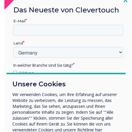
Das Neueste von Clevertouch
E-Mail
Land
Quizze, Umfragen und Zufallsgeneratoren
In welcher Branche sind Sie tätig?
LYNX Activities
Bildung
Unternehmen / Wirtschaft
Nutzen Sie das Potenzial dynamischen Unterrichts mit
Unsere Cookies
Sonstiges
LYNX Activities – mit über 100 anpassbaren Quizzen,
Umfragen und Zufallsgeneratoren.
Wir verwenden Cookies, um Ihre Erfahrung auf unserer
Name Unternehmen/Einrichtung
Website zu verbessern, die Leistung zu messen, das
Marketing, das Sie sehen, anzupassen und Ihnen
Jetzt testen
Mehr erfahren
personalisierte Inhalte zu zeigen. Indem Sie auf ""Alle
zulassen"" klicken, stimmen Sie der Speicherung aller
Wir möchten Sie gerne per E-Mail, Telefon oder Post
Cookies auf Ihrem Gerät zu. Sie können die von uns
bezüglich unserer Produkte und Dienstleistungen
verwendeten Cookies und unsere Richtlinie hier
kontaktieren.