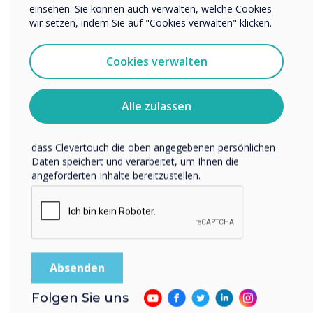
einsehen. Sie können auch verwalten, welche Cookies
Ich bin damit einverstanden, Mitteilungen von
wir setzen, indem Sie auf "Cookies verwalten" klicken.
Clevertouch zu erhalten.
Sie können diese Benachrichtigungen jederzeit
Cookies verwalten
abbestellen. Weitere Informationen zum Abbestellen, zu
unseren Datenschutzverfahren und dazu, wie wir Ihre
Privatsphäre schützen und respektieren, finden Sie in
Alle zulassen
unserer Datenschutzrichtlinie.
Indem Sie unten auf „Einsenden“ klicken, stimmen Sie zu,
dass Clevertouch die oben angegebenen persönlichen
Daten speichert und verarbeitet, um Ihnen die
angeforderten Inhalte bereitzustellen.
Mehr Beteiligung im
Unterricht
Folgen Sie uns