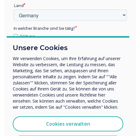
Land
In welcher Branche sind Sie tätig?
Bildung
Unternehmen / Wirtschaft
Unsere Cookies
Sonstiges
Wir verwenden Cookies, um Ihre Erfahrung auf unserer
Name Unternehmen/Einrichtung
Website zu verbessern, die Leistung zu messen, das
Marketing, das Sie sehen, anzupassen und Ihnen
personalisierte Inhalte zu zeigen. Indem Sie auf ""Alle
zulassen"" klicken, stimmen Sie der Speicherung aller
Wir möchten Sie gerne per E-Mail, Telefon oder Post
Cookies auf Ihrem Gerät zu. Sie können die von uns
bezüglich unserer Produkte und Dienstleistungen
verwendeten Cookies und unsere Richtlinie hier
kontaktieren.
einsehen. Sie können auch verwalten, welche Cookies
Ich bin damit einverstanden, Mitteilungen von
wir setzen, indem Sie auf "Cookies verwalten" klicken.
Clevertouch zu erhalten.
Google EDLA
Sie können diese Benachrichtigungen jederzeit
Cookies verwalten
abbestellen. Weitere Informationen zum Abbestellen, zu
unseren Datenschutzverfahren und dazu, wie wir Ihre