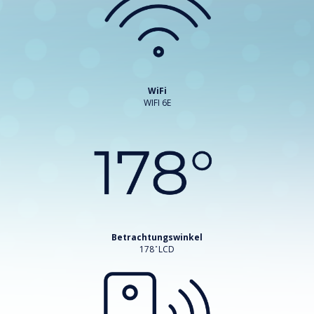
WiFi
WIFI 6E
Betrachtungswinkel
178 ̊ LCD