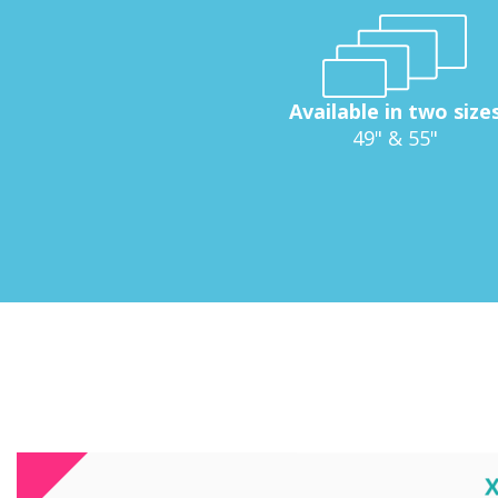
Available in two size
49" & 55"
C