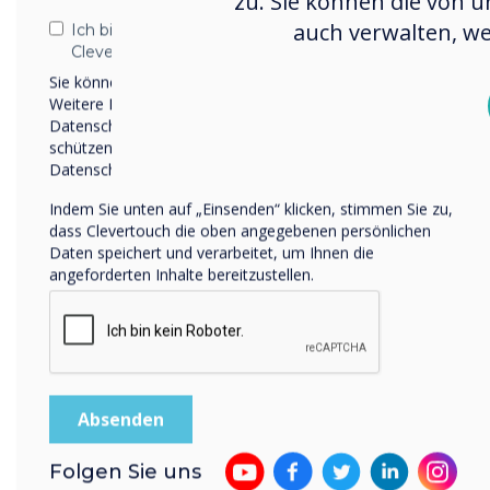
zu. Sie können die von u
auch verwalten, we
Ich bin damit einverstanden, Mitteilungen von
Clevertouch zu erhalten.
Sie können diese Benachrichtigungen jederzeit abbestellen.
Weitere Informationen zum Abbestellen, zu unseren
Datenschutzverfahren und dazu, wie wir Ihre Privatsphäre
schützen und respektieren, finden Sie in unserer
Datenschutzrichtlinie.
Indem Sie unten auf „Einsenden“ klicken, stimmen Sie zu,
dass Clevertouch die oben angegebenen persönlichen
CL High-Bright
Daten speichert und verarbeitet, um Ihnen die
angeforderten Inhalte bereitzustellen.
Subscription-f
feature-rich dig
signage
Folgen Sie uns