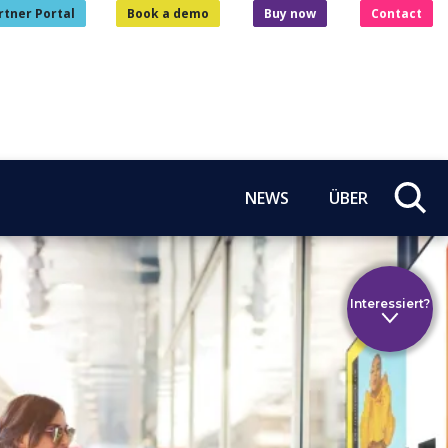
rtner Portal
Book a demo
Buy now
Contact
NEWS
ÜBER
Interessiert?