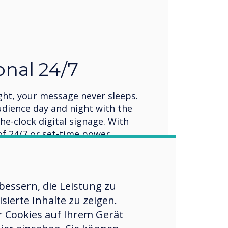
onal 24/7
ght, your message never sleeps.
udience day and night with the
e-clock digital signage. With
of 24/7 or set-time power
 High Bright delivers flexibility
facing application.
essern, die Leistung zu
ierte Inhalte zu zeigen.
er Cookies auf Ihrem Gerät