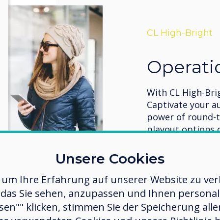
CL High-Bright
Operati
With CL High-Bri
Captivate your a
power of round-th
playout options 
scheduling, the CL
for any customer-
Unsere Cookies
 um Ihre Erfahrung auf unserer Website zu verb
das Sie sehen, anzupassen und Ihnen personalis
ssen"" klicken, stimmen Sie der Speicherung all