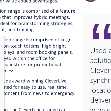
for value added advantages.
ion range is comprised of a feature
ge that improves hybrid meetings,
 ideal for brainstorming strategies,
t, and training.
tion range is comprised of large
lose
X
 non-touch totems, high bright
Used a
displays, and room booking panels.
oyed within the office for
soluti
and instore for promotional
Clever
reness.
synchr
nclude award-winning CleverLive
igned for easy to use, real time,
locati
of content from news to emergency
delive
in prod
tion, the Clevertouch range can