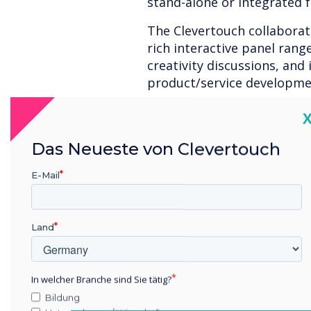
stand-alone or integrated 
The Clevertouch collaborat
rich interactive panel ran
creativity discussions, and
product/service developmen
The Clevertouch communica
C
format displays, touch and
panels, 24/7 large format 
Das Neueste von Clevertouch
These products can be depl
E-Mail
company communications, 
information and brand awa
All Clevertouch products i
Land
digital signage which is des
and instant broadcasting 
alerts.
In welcher Branche sind Sie tätig?
Bildung
Used as an integrated solu