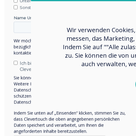
Unternehmen / Wirtschaft
synchronise all your locati
Sonstiges
improvements in productivi
Name Unternehmen/Einrichtung
operating system for your 
Wir verwenden Cookies,
Here are 5 reasons why you
messen, das Marketing, 
technology solution:
Wir möchten Sie gerne per E-Mail, Telefon oder Post
Indem Sie auf ""Alle zula
bezüglich unserer Produkte und Dienstleistungen
Streamlined Communica
kontaktieren.
zu. Sie können die von u
display important cor
auch verwalten, we
Ich bin damit einverstanden, Mitteilungen von
promotional campaign
Clevertouch zu erhalten.
Seamless Collaboration
Sie können diese Benachrichtigungen jederzeit abbestellen.
work together.
Weitere Informationen zum Abbestellen, zu unseren
Datenschutzverfahren und dazu, wie wir Ihre Privatsphäre
Ease of Management - S
schützen und respektieren, finden Sie in unserer
across any number of s
Datenschutzrichtlinie.
scheduling ahead with 
Indem Sie unten auf „Einsenden“ klicken, stimmen Sie zu,
Tailored Content by A
dass Clevertouch die oben angegebenen persönlichen
and skillset to target 
Daten speichert und verarbeitet, um Ihnen die
communications and c
angeforderten Inhalte bereitzustellen.