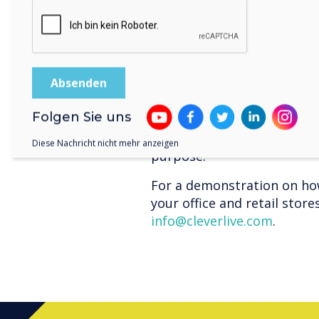
Customers with promo
Cost Efficiency - Redu
simplifies management
library.
Essentially, using the same
head office and retail sto
Folgen Sie uns
and operational efficiency,
thoughtfully adapted to su
Diese Nachricht nicht mehr anzeigen
purpose.
For a demonstration on how
your office and retail stor
info@cleverlive.com
.