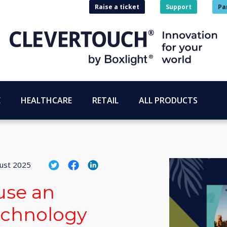
Raise a ticket
Support
Pa
E
HEALTHCARE
RETAIL
ALL PRODUCTS
ust 2025
use an
echnology