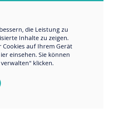
e a cost-
ive operating
essern, die Leistung zu
 for your
ierte Inhalte zu zeigen.
ss.
er Cookies auf Ihrem Gerät
hier einsehen. Sie können
verwalten" klicken.