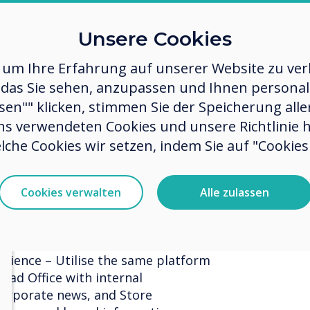
ons seamlessly, deliver
provid
ty, and provide a cost-effective
Unsere Cookies
effect
business.
 um Ihre Erfahrung auf unserer Website zu verb
system
 should switch to an integrated
das Sie sehen, anzupassen und Ihnen personalis
busine
ssen"" klicken, stimmen Sie der Speicherung all
tion - Ensures that all locations
ns verwendeten Cookies und unsere Richtlinie 
porate messages, updates, or
lche Cookies wir setzen, indem Sie auf "Cookies 
s simultaneously.
 - Users across multiple sites can
Cookies verwalten
Alle zulassen
implifies updates in real-time
ite locations, and can be set for
seasonal activities.
udience – Utilise the same platform
Head Office with internal
orporate news, and Store