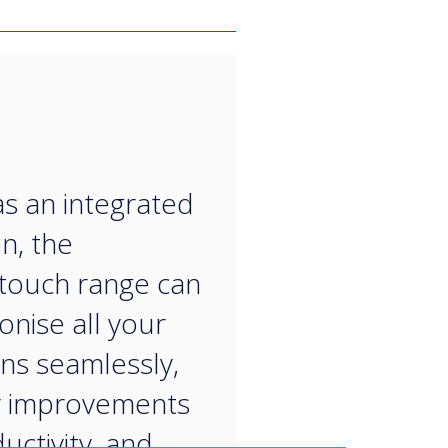
“
s an integrated
on, the
touch range can
onise all your
ons seamlessly,
r improvements
uctivity, and