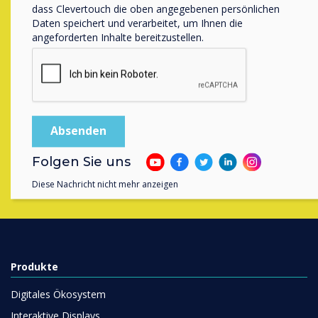
Interessiert?
dass Clevertouch die oben angegebenen persönlichen
Daten speichert und verarbeitet, um Ihnen die
angeforderten Inhalte bereitzustellen.
Kontaktieren Sie einen
Clevertouch-
Experten
, indem Sie das folgende
Formular ausfüllen
Füllen Sie dieses Formular aus
Folgen Sie uns
Diese Nachricht nicht mehr anzeigen
Produkte
Digitales Ökosystem
Interaktive Displays