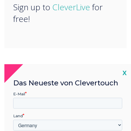
“
Sign up to
CleverLive
for
free!
READ NEXT
Cl
X
Das Neueste von Clevertouch
E-Mail
Land