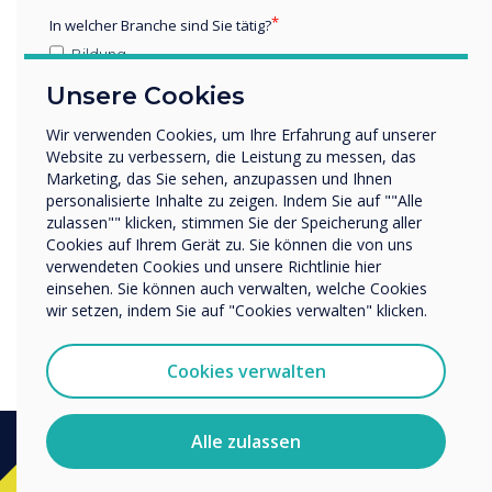
In welcher Branche sind Sie tätig?
Bildung
Unternehmen / Wirtschaft
Unsere Cookies
Sonstiges
Wir verwenden Cookies, um Ihre Erfahrung auf unserer
Name Unternehmen/Einrichtung
Website zu verbessern, die Leistung zu messen, das
Marketing, das Sie sehen, anzupassen und Ihnen
personalisierte Inhalte zu zeigen. Indem Sie auf ""Alle
zulassen"" klicken, stimmen Sie der Speicherung aller
Wir möchten Sie gerne per E-Mail, Telefon oder Post
Cookies auf Ihrem Gerät zu. Sie können die von uns
bezüglich unserer Produkte und Dienstleistungen
verwendeten Cookies und unsere Richtlinie hier
kontaktieren.
einsehen. Sie können auch verwalten, welche Cookies
Ich bin damit einverstanden, Mitteilungen von
Is the QR code here to stay?
wir setzen, indem Sie auf "Cookies verwalten" klicken.
Clevertouch zu erhalten.
Sie können diese Benachrichtigungen jederzeit
Cookies verwalten
abbestellen. Weitere Informationen zum Abbestellen, zu
unseren Datenschutzverfahren und dazu, wie wir Ihre
Privatsphäre schützen und respektieren, finden Sie in
Alle zulassen
unserer Datenschutzrichtlinie.
Indem Sie unten auf „Einsenden“ klicken, stimmen Sie zu,