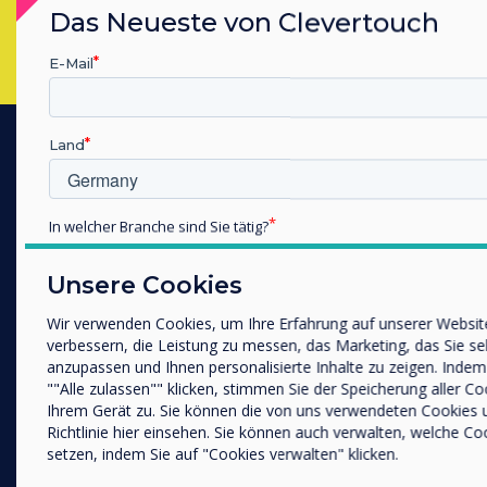
Das Neueste von Clevertouch
E-Mail
Land
Produkte
Digitales Ökosystem
In welcher Branche sind Sie tätig?
Interaktive Displays
Bildung
Unternehmen / Wirtschaft
Unsere Cookies
Großformat-Displays
Sonstiges
Digital Signage
Wir verwenden Cookies, um Ihre Erfahrung auf unserer Websit
Name Unternehmen/Einrichtung
verbessern, die Leistung zu messen, das Marketing, das Sie se
Raumbuchung
anzupassen und Ihnen personalisierte Inhalte zu zeigen. Indem
Software
""Alle zulassen"" klicken, stimmen Sie der Speicherung aller Co
Ihrem Gerät zu. Sie können die von uns verwendeten Cookies 
Unified Comms
Wir möchten Sie gerne per E-Mail, Telefon oder Post bezüglic
Richtlinie hier einsehen. Sie können auch verwalten, welche Co
Produkte und Dienstleistungen kontaktieren.
Zubehör
setzen, indem Sie auf "Cookies verwalten" klicken.
Collaboration
Ich bin damit einverstanden, Mitteilungen von Clevert