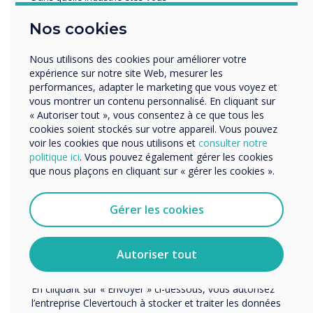
“
Éducation
Nos cookies
Enterprise
Autres
Nous utilisons des cookies pour améliorer votre
Organisation Name
expérience sur notre site Web, mesurer les
performances, adapter le marketing que vous voyez et
vous montrer un contenu personnalisé. En cliquant sur
Sur le stand 2N400 de
« Autoriser tout », vous consentez à ce que tous les
Nous aimerions vous contacter au sujet de nos produits
cookies soient stockés sur votre appareil. Vous pouvez
et services par e-mail, téléphone ou courrier.
Clevertouch, les visiteurs
voir les cookies que nous utilisons et
consulter notre
politique ici
. Vous pouvez également gérer les cookies
J'accepte de recevoir des communications de
peuvent parcourir le futur
que nous plaçons en cliquant sur « gérer les cookies ».
Clevertouch.
Vous pouvez vous désabonner de ces communications à
bureau de destination de
tout moment. Consultez notre Politique de confidentialité
Gérer les cookies
pour en savoir plus sur nos modalités de
Clevertouch et se plonger
désabonnement, nos politiques de confidentialité et sur
notre engagement vis-à-vis de la protection et du respect
Autoriser tout
dans les dernières solutions
de la vie privée.
de salles de réunion
En cliquant sur « Envoyer » ci-dessous, vous autorisez
l’entreprise Clevertouch à stocker et traiter les données