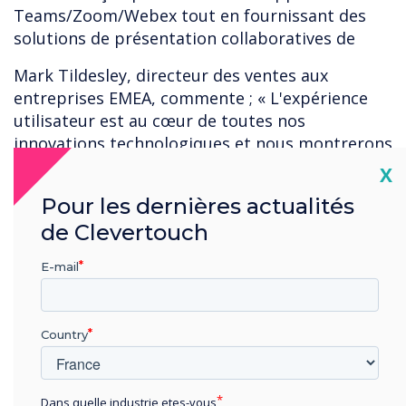
Teams/Zoom/Webex tout en fournissant des
solutions de présentation collaboratives de
Mark Tildesley, directeur des ventes aux
entreprises EMEA, commente ; « L'expérience
utilisateur est au cœur de toutes nos
innovations technologiques et nous montrerons
comment Clevertouch fonctionne en parallèle
Cl
X
avec nos partenaires Logitech, Video Window,
Pour les dernières actualités
Intel et DisplayNote. Nous sommes ravis d'aller
de Clevertouch
à ISE en 2023, c'est une excellente occasion de
rencontrer des partenaires et des amis anciens
E-mail
et nouveaux, de partager nos réflexions et nos
plans pour 2023 et au-delà.
Country
Clevertouch sera dans le Hall 2 sur le stand
N400.
Dans quelle industrie etes-vous