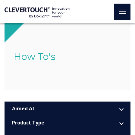
How To's
Aimed At
Product Type