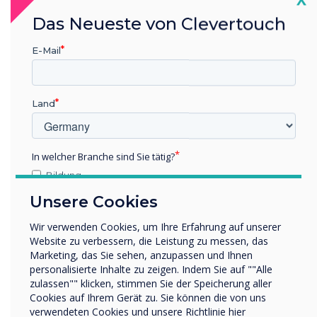
Das Neueste von Clevertouch
E-Mail
Land
Clevershare | Screen sharing with
Clevertouch interactive displays
In welcher Branche sind Sie tätig?
Bildung
Unternehmen / Wirtschaft
Unsere Cookies
Sonstiges
Wir verwenden Cookies, um Ihre Erfahrung auf unserer
Name Unternehmen/Einrichtung
Website zu verbessern, die Leistung zu messen, das
Marketing, das Sie sehen, anzupassen und Ihnen
personalisierte Inhalte zu zeigen. Indem Sie auf ""Alle
zulassen"" klicken, stimmen Sie der Speicherung aller
Wir möchten Sie gerne per E-Mail, Telefon oder Post
Cookies auf Ihrem Gerät zu. Sie können die von uns
bezüglich unserer Produkte und Dienstleistungen
verwendeten Cookies und unsere Richtlinie hier
kontaktieren.