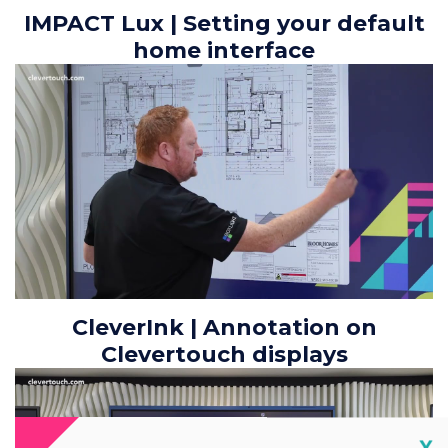
IMPACT Lux | Setting your default
home interface
CleverInk | Annotation on
Clevertouch displays
Cl
X