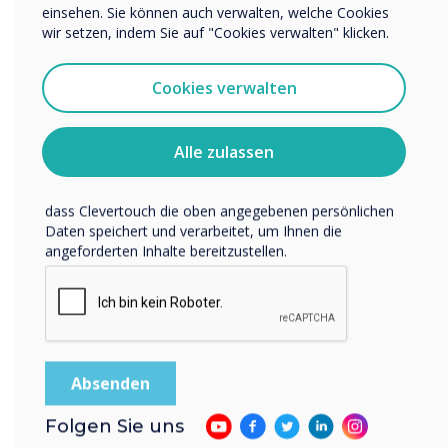
einsehen. Sie können auch verwalten, welche Cookies
Ich bin damit einverstanden, Mitteilungen von
wir setzen, indem Sie auf "Cookies verwalten" klicken.
IMPACT Lux | Floating Tool Bar
Clevertouch zu erhalten.
Sie können diese Benachrichtigungen jederzeit
Cookies verwalten
abbestellen. Weitere Informationen zum Abbestellen, zu
unseren Datenschutzverfahren und dazu, wie wir Ihre
Privatsphäre schützen und respektieren, finden Sie in
Alle zulassen
unserer Datenschutzrichtlinie.
Indem Sie unten auf „Einsenden“ klicken, stimmen Sie zu,
dass Clevertouch die oben angegebenen persönlichen
Daten speichert und verarbeitet, um Ihnen die
angeforderten Inhalte bereitzustellen.
LYNX Whiteboard: The new way to
create presentations for
Enterprise
Folgen Sie uns