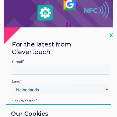
Cl
X
For the latest from
Clevertouch
E-mail
Blog | HEFE
Author:
Nick Barker
Land
Kies uw sector;
Clevertouch Essential Features
Educatie
and Support for HEFE
Our Cookies
Zakelijke dienstverlening