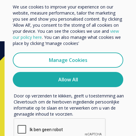
Anders
We use cookies to improve your experience on our
Read more
website, measure performance, tailor the marketing
Bedrijfsnaam
you see and show you personalised content. By clicking
‘Allow All’, you consent to the storing of all cookies on
your device. You can see the cookies we use and
view
We willen graag contact met u opnemen over onze
our policy here
. You can also manage what cookies we
producten en diensten (via e-mail, telefoon of post).
place by clicking ‘manage cookies’
Ik ga ermee akkoord om berichten te ontvangen
van Clevertouch.
Manage Cookies
Direct kopen?
U kunt op elk moment afmelden voor berichten. Bekijk
ons privacybeleid voor meer informatie over hoe je af te
melden, onze privacypraktijken en hoe we ons inzetten
Allow All
Neem contact op met een
om uw privacy te beschermen en respecteren.
Clevertouch
specialist door
Door op verzenden te klikken, geeft u toestemming aan
Clevertouch om de hierboven ingediende persoonlijke
onderstaande formulier in te vullen
informatie op te slaan en te verwerken om u van de
gevraagde inhoud te voorzien.
vul dit formulier in