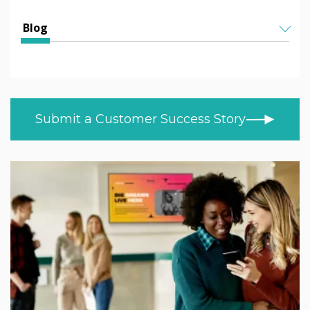
Education
All Articles
Blog
HEFE
Helen Kenniff
ALL TOPICS
Healthcare
NEWS
Ashley Helm
Retail
CUSTOMER STORIES
Melizza Cuizon
Submit a Customer Success Story
BLOG
Trade
Christopher Bundy
VIDEOS
MOD/Government
LEARN AT HOME
Adam Kingshot
PRODUCT NEWS
Jack Willson
Mark Tildesley
Gareth Middleton
Nick Barker