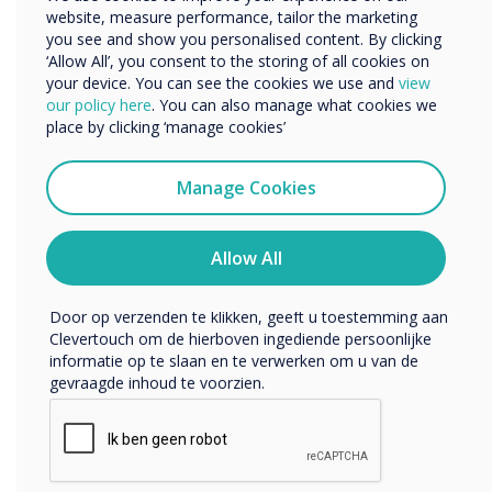
website, measure performance, tailor the marketing
Bedrijfsnaam
you see and show you personalised content. By clicking
Cutting edge innovation at your fingertips
‘Allow All’, you consent to the storing of all cookies on
your device. You can see the cookies we use and
view
We willen graag contact met u opnemen over onze
Access the latest version of
our policy here
. You can also manage what cookies we
producten en diensten (via e-mail, telefoon of post).
place by clicking ‘manage cookies’
Clevertouch
Ik ga ermee akkoord om berichten te ontvangen
Elevate your visual experience by updating your screen to
van Clevertouch.
Manage Cookies
the latest version of Clevertouch and take advantage of a
U kunt op elk moment afmelden voor berichten. Bekijk
new era of cutting-edge innovation and enhanced
ons privacybeleid voor meer informatie over hoe je af te
performance. With this update, you gain access to many
melden, onze privacypraktijken en hoe we ons inzetten
Allow All
exciting features and ensure that your Clevertouch display
om uw privacy te beschermen en respecteren.
remains at the forefront of technology.
Door op verzenden te klikken, geeft u toestemming aan
Clevertouch om de hierboven ingediende persoonlijke
informatie op te slaan en te verwerken om u van de
gevraagde inhoud te voorzien.
Lux Mini is compatible