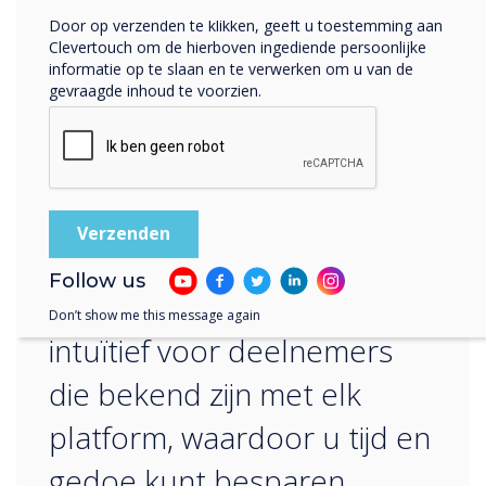
maken en samenwerken.
Door op verzenden te klikken, geeft u toestemming aan
Clevertouch om de hierboven ingediende persoonlijke
informatie op te slaan en te verwerken om u van de
gevraagde inhoud te voorzien.
“
De eenvoud van de
Follow us
gebruikersinterface is zeer
Don’t show me this message again
intuïtief voor deelnemers
die bekend zijn met elk
platform, waardoor u tijd en
gedoe kunt besparen