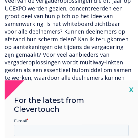
Veel van de vergaderoplossingen die dit jaar op
UCEXPO werden gezien, concentreerden een
groot deel van hun pitch op het idee van
samenwerking. Is het whiteboard zichtbaar
voor alle deelnemers? Kunnen deelnemers op
afstand hun scherm delen? Kan ik terugkomen
op aantekeningen die tijdens de vergadering
zijn gemaakt? Voor veel aanbieders van
vergaderoplossingen wordt multiway-inkten
gezien als een essentieel hulpmiddel om samen
te werken, waardoor alle deelnemers kunnen
worden betrokken bij de besluitvorming in de
Cl
X
vergadering, in plaats van alleen maar toe te
For the latest from
staan als een passieve kijker. Met Stage kan inkt
Clevertouch
worden bereikt op een echt
samenwerkingsniveau: deelnemers kunnen
E-mail
meedoen, zonder toestemming te hoeven
vragen om het scherm te bedienen, en